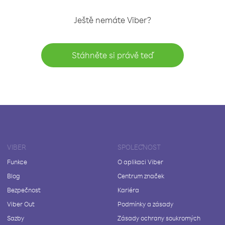
Ještě nemáte Viber?
Stáhněte si právě teď
VIBER
SPOLEČNOST
Funkce
O aplikaci Viber
Blog
Centrum značek
Bezpečnost
Kariéra
Viber Out
Podmínky a zásady
Sazby
Zásady ochrany soukromých