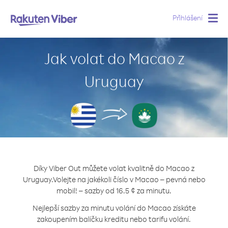
Přihlášení
Togg
navig
Jak volat do Macao z
Uruguay
Díky Viber Out můžete volat kvalitně do Macao z
Uruguay.
Volejte na jakékoli číslo v Macao – pevná nebo
mobil! – sazby od 16.5 ¢ za minutu.
Nejlepší sazby za minutu volání do Macao získáte
zakoupením balíčku kreditu nebo tarifu volání.