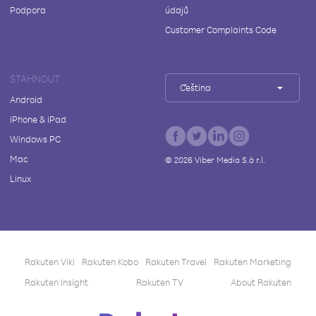
Podpora
údajů
Customer Complaints Code
STÁHNOUT
Čeština
Android
iPhone & iPad
Windows PC
Mac
©
2026
Viber Media S.à r.l.
Linux
Rakuten Viki
Rakuten Kobo
Rakuten Travel
Rakuten Marketing
Rakuten Insight
Rakuten TV
About Rakuten