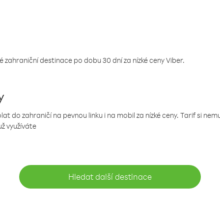
 zahraniční destinace po dobu 30 dní za nízké ceny Viber.
y
 do zahraničí na pevnou linku i na mobil za nízké ceny. Tarif si ne
už využíváte
Hledat další destinace