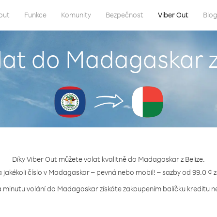
out
Funkce
Komunity
Bezpečnost
Viber Out
Blo
lat do Madagaskar z
Díky Viber Out můžete volat kvalitně do Madagaskar z Belize.
a jakékoli číslo v Madagaskar – pevná nebo mobil! – sazby od 99.0 ¢ 
a minutu volání do Madagaskar získáte zakoupením balíčku kreditu ne