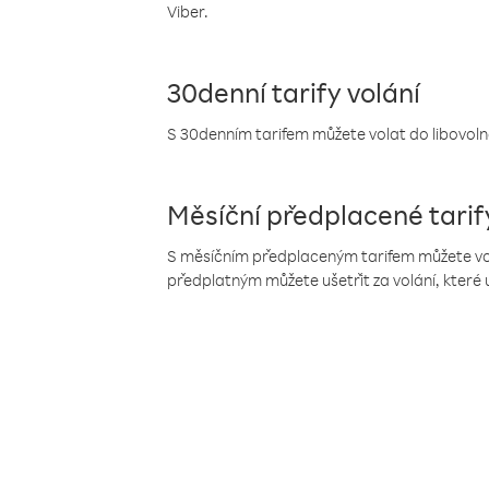
Viber.
30denní tarify volání
S 30denním tarifem můžete volat do libovolné
Měsíční předplacené tarif
S měsíčním předplaceným tarifem můžete volat
předplatným můžete ušetřit za volání, které 