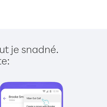
ut je snadné.
te: