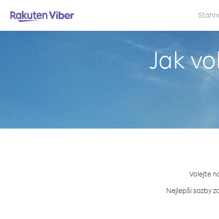
Stáhn
Jak vo
Volejte n
Nejlepší sazby z