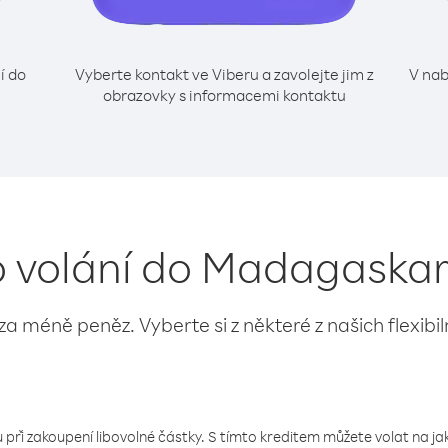
í do
Vyberte kontakt ve Viberu a zavolejte jim z
V nab
obrazovky s informacemi kontaktu
o volání do Madagaskar 
 za méně peněz. Vyberte si z některé z našich flexibi
 při zakoupení libovolné částky. S tímto kreditem můžete volat na jaké