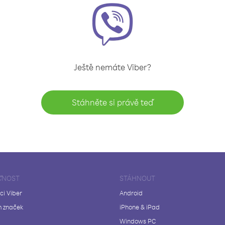
Ještě nemáte Viber?
Stáhněte si právě teď
ČNOST
STÁHNOUT
ci Viber
Android
 značek
iPhone & iPad
Windows PC