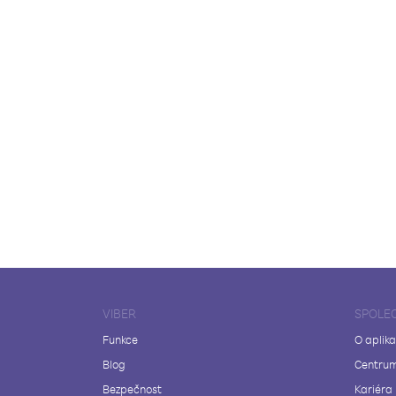
VIBER
SPOLE
Funkce
O aplika
Blog
Centrum
Bezpečnost
Kariéra