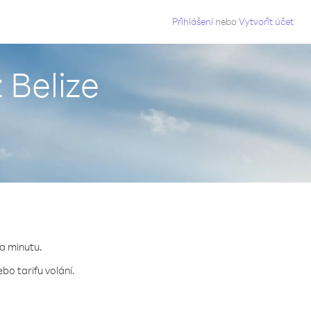
g
Přihlášení
nebo
Vytvořit účet
 Belize
za minutu.
bo tarifu volání.