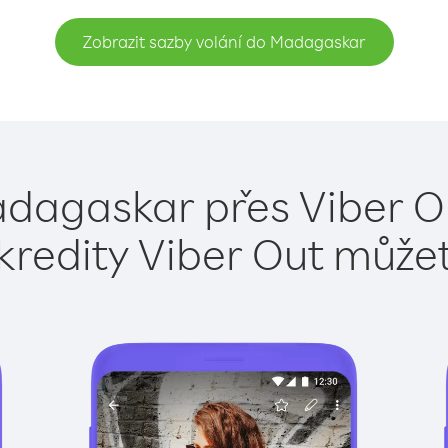
Zobrazit sazby volání do Madagaskar
dagaskar přes Viber O
kredity Viber Out může