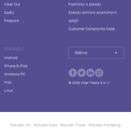
Viber Out
Podmínky a zásady
Sazby
Zásady ochrany soukromých
Podpora
údajů
Customer Complaints Code
STÁHNOUT
Čeština
Android
iPhone & iPad
Windows PC
Mac
©
2026
Viber Media S.à r.l.
Linux
Rakuten Viki
Rakuten Kobo
Rakuten Travel
Rakuten Marketing