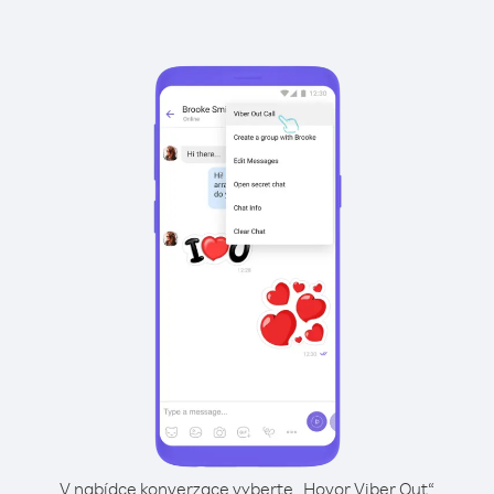
V nabídce konverzace vyberte „Hovor Viber Out“