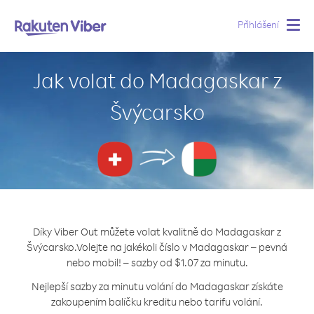
Přihlášení
Togg
navig
Jak volat do Madagaskar z
Švýcarsko
Díky Viber Out můžete volat kvalitně do Madagaskar z
Švýcarsko.
Volejte na jakékoli číslo v Madagaskar – pevná
nebo mobil! – sazby od $1.07 za minutu.
Nejlepší sazby za minutu volání do Madagaskar získáte
zakoupením balíčku kreditu nebo tarifu volání.