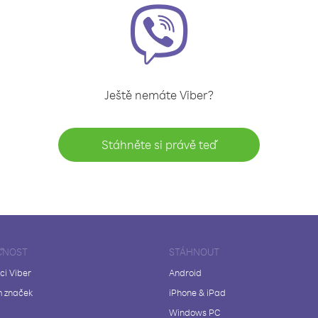
Ještě nemáte Viber?
Stáhněte si právě teď
ČNOST
STÁHNOUT
ci Viber
Android
 značek
iPhone & iPad
Windows PC