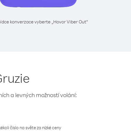
ídce konverzace vyberte „Hovor Viber Out“
Gruzie
lních a levných možností volání:
koli číslo na světe za nízké ceny