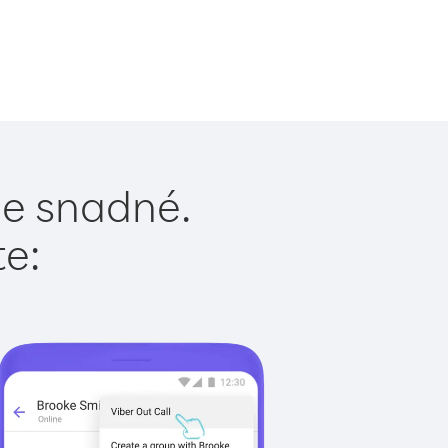
je snadné.
te: