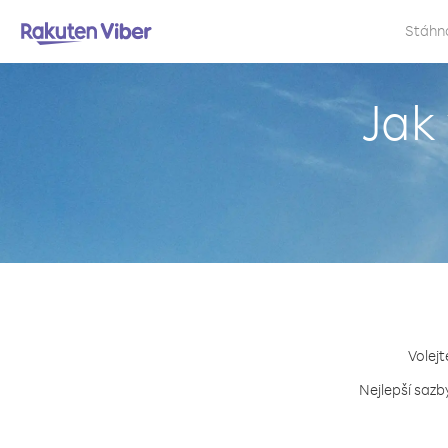
Stáhn
Jak
Volejt
Nejlepší sazb