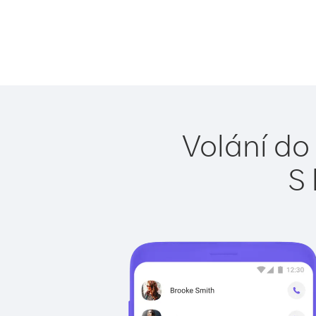
Volání do
S 