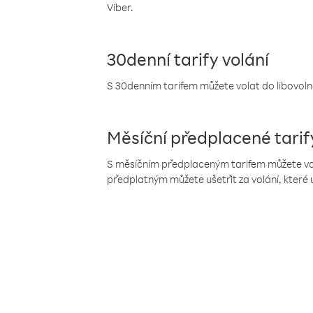
Viber.
30denní tarify volání
S 30denním tarifem můžete volat do libovolné
Měsíční předplacené tarif
S měsíčním předplaceným tarifem můžete volat
předplatným můžete ušetřit za volání, které 