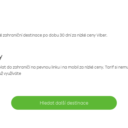
 zahraniční destinace po dobu 30 dní za nízké ceny Viber.
y
 do zahraničí na pevnou linku i na mobil za nízké ceny. Tarif si ne
už využíváte
Hledat další destinace