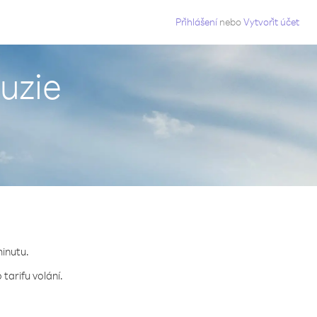
g
Přihlášení
nebo
Vytvořit účet
uzie
minutu.
tarifu volání.