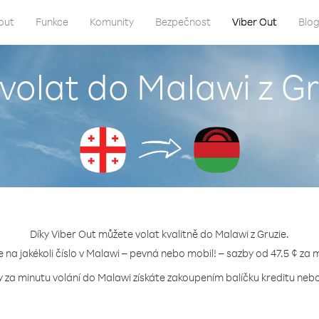
out
Funkce
Komunity
Bezpečnost
Viber Out
Blo
 volat do Malawi z Gr
Díky Viber Out můžete volat kvalitně do Malawi z Gruzie.
e na jakékoli číslo v Malawi – pevná nebo mobil! – sazby od 47.5 ¢ za 
y za minutu volání do Malawi získáte zakoupením balíčku kreditu nebo 