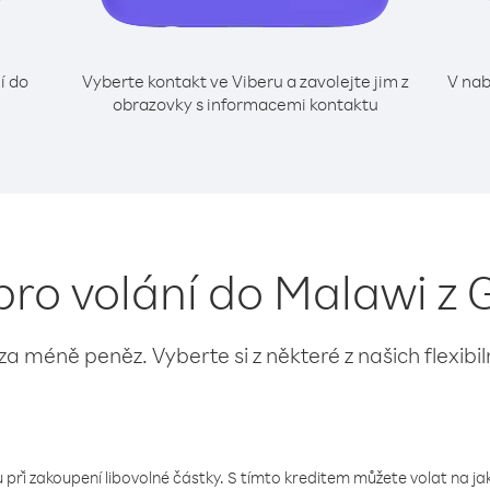
í do
Vyberte kontakt ve Viberu a zavolejte jim z
V nab
obrazovky s informacemi kontaktu
pro volání do Malawi z 
 za méně peněz. Vyberte si z některé z našich flexibi
 při zakoupení libovolné částky. S tímto kreditem můžete volat na jaké