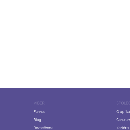
VIBER
SPOLE
Funkce
O aplika
Blog
Centrum
Bezpečnost
Kariéra