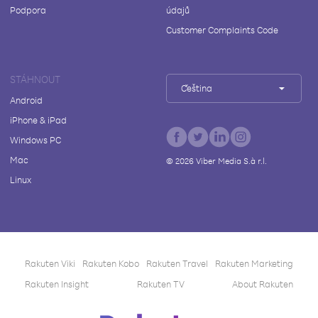
Podpora
údajů
Customer Complaints Code
STÁHNOUT
Čeština
Android
iPhone & iPad
Windows PC
Mac
©
2026
Viber Media S.à r.l.
Linux
Rakuten Viki
Rakuten Kobo
Rakuten Travel
Rakuten Marketing
Rakuten Insight
Rakuten TV
About Rakuten