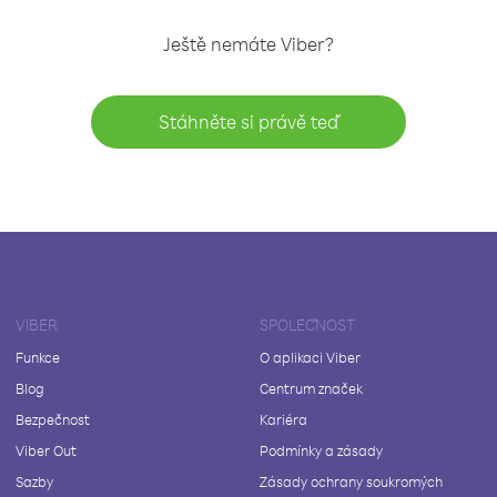
Ještě nemáte Viber?
Stáhněte si právě teď
VIBER
SPOLEČNOST
Funkce
O aplikaci Viber
Blog
Centrum značek
Bezpečnost
Kariéra
Viber Out
Podmínky a zásady
Sazby
Zásady ochrany soukromých