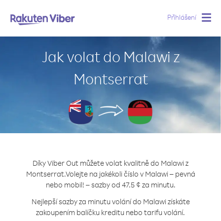
Přihlášení
Togg
navig
Jak volat do Malawi z
Montserrat
Díky Viber Out můžete volat kvalitně do Malawi z
Montserrat.
Volejte na jakékoli číslo v Malawi – pevná
nebo mobil! – sazby od 47.5 ¢ za minutu.
Nejlepší sazby za minutu volání do Malawi získáte
zakoupením balíčku kreditu nebo tarifu volání.