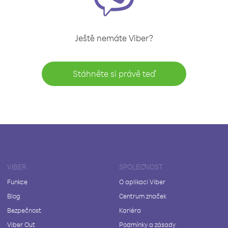
Ještě nemáte Viber?
Stáhněte si právě teď
VIBER
SPOLEČNOST
Funkce
O aplikaci Viber
Blog
Centrum značek
Bezpečnost
Kariéra
Viber Out
Podmínky a zásady