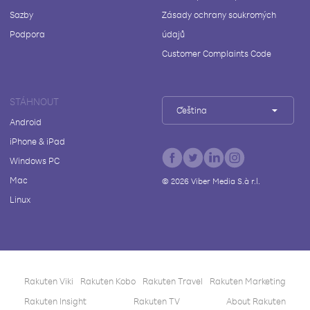
Sazby
Zásady ochrany soukromých
Podpora
údajů
Customer Complaints Code
STÁHNOUT
Čeština
Android
iPhone & iPad
Windows PC
Mac
©
2026
Viber Media S.à r.l.
Linux
Rakuten Viki
Rakuten Kobo
Rakuten Travel
Rakuten Marketing
Rakuten Insight
Rakuten TV
About Rakuten