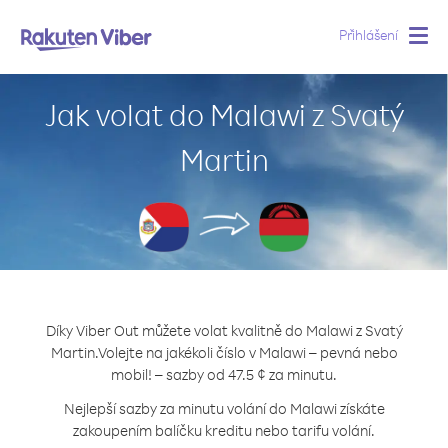
Přihlášení
Togg
navig
Jak volat do Malawi z Svatý
Martin
Díky Viber Out můžete volat kvalitně do Malawi z Svatý
Martin.
Volejte na jakékoli číslo v Malawi – pevná nebo
mobil! – sazby od 47.5 ¢ za minutu.
Nejlepší sazby za minutu volání do Malawi získáte
zakoupením balíčku kreditu nebo tarifu volání.