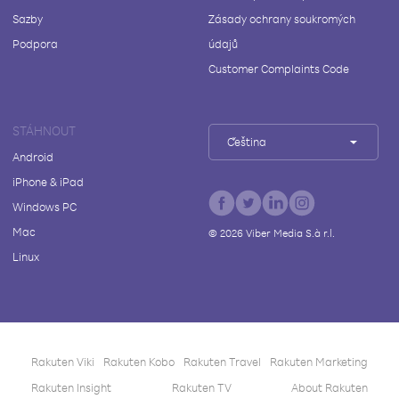
Sazby
Zásady ochrany soukromých
Podpora
údajů
Customer Complaints Code
STÁHNOUT
Čeština
Android
iPhone & iPad
Windows PC
Mac
©
2026
Viber Media S.à r.l.
Linux
Rakuten Viki
Rakuten Kobo
Rakuten Travel
Rakuten Marketing
Rakuten Insight
Rakuten TV
About Rakuten