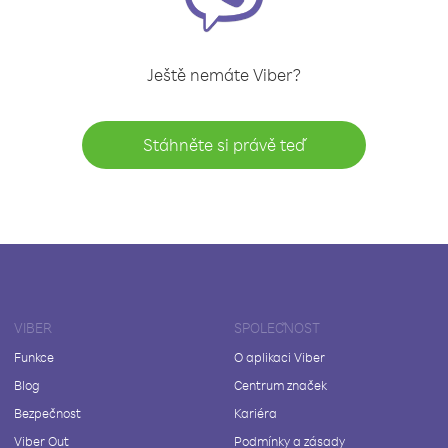
Ještě nemáte Viber?
Stáhněte si právě teď
VIBER
SPOLEČNOST
Funkce
O aplikaci Viber
Blog
Centrum značek
Bezpečnost
Kariéra
Viber Out
Podmínky a zásady