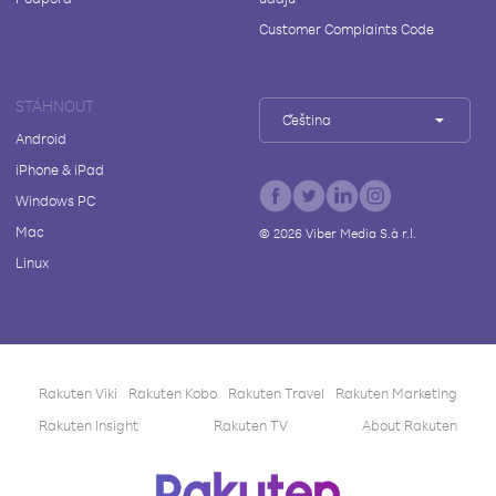
Customer Complaints Code
STÁHNOUT
Čeština
Android
iPhone & iPad
Windows PC
Mac
©
2026
Viber Media S.à r.l.
Linux
Rakuten Viki
Rakuten Kobo
Rakuten Travel
Rakuten Marketing
Rakuten Insight
Rakuten TV
About Rakuten