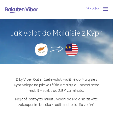
Přihlášení
Togg
navig
Jak volat do Malajsie z Kypr
Díky Viber Out můžete volat kvalitně do Malajsie z
Kypr.
Volejte na jakékoli číslo v Malajsie – pevná nebo
mobil! – sazby od 2.5 ¢ za minutu.
Nejlepší sazby za minutu volání do Malajsie získáte
zakoupením balíčku kreditu nebo tarifu volání.