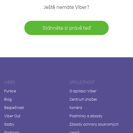
Ještě nemáte Viber?
Stáhněte si právě teď
VIBER
SPOLEČNOST
Funkce
O aplikaci Viber
Blog
Centrum značek
Bezpečnost
Kariéra
Viber Out
Podmínky a zásady
Sazby
Zásady ochrany soukromých
Podpora
údajů