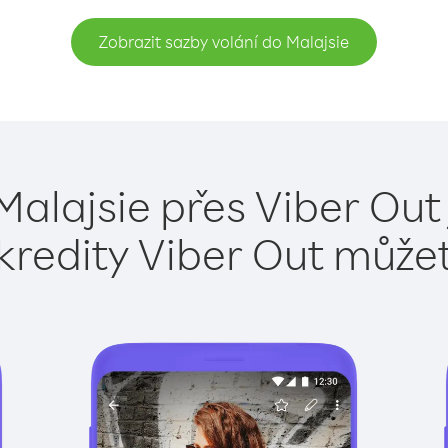
Zobrazit sazby volání do Malajsie
Malajsie přes Viber Out
kredity Viber Out může