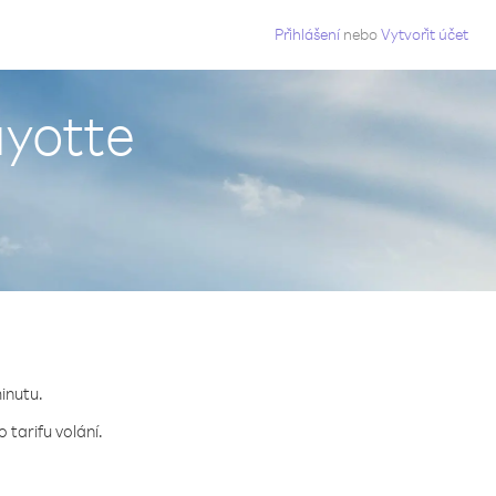
g
Přihlášení
nebo
Vytvořit účet
ayotte
minutu.
 tarifu volání.