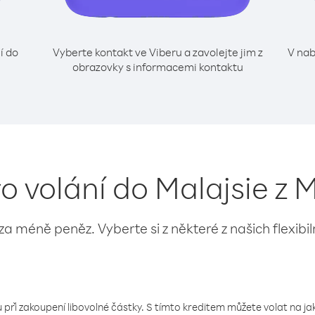
í do
Vyberte kontakt ve Viberu a zavolejte jim z
V nab
obrazovky s informacemi kontaktu
ro volání do Malajsie z 
 za méně peněz. Vyberte si z některé z našich flexibi
 při zakoupení libovolné částky. S tímto kreditem můžete volat na jaké