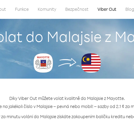
out
Funkce
Komunity
Bezpečnost
Viber Out
Blo
olat do Malajsie z M
Díky Viber Out můžete volat kvalitně do Malajsie z Mayotte.
e na jakékoli číslo v Malajsie – pevná nebo mobil! – sazby od 2.1 ¢ za 
 za minutu volání do Malajsie získáte zakoupením balíčku kreditu nebo