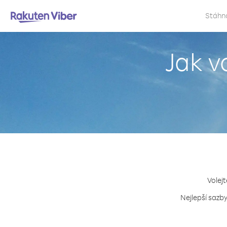
Stáhn
Jak v
Volejt
Nejlepší sazby