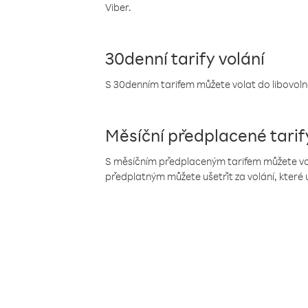
Viber.
30denní tarify volání
S 30denním tarifem můžete volat do libovolné
Měsíční předplacené tarif
S měsíčním předplaceným tarifem můžete volat
předplatným můžete ušetřit za volání, které 