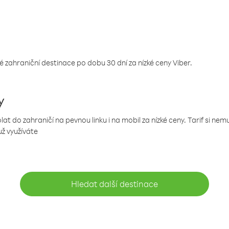
 zahraniční destinace po dobu 30 dní za nízké ceny Viber.
y
 do zahraničí na pevnou linku i na mobil za nízké ceny. Tarif si ne
už využíváte
Hledat další destinace