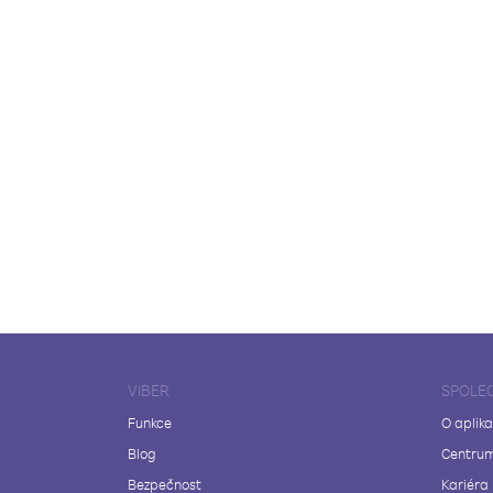
VIBER
SPOLE
Funkce
O aplika
Blog
Centrum
Bezpečnost
Kariéra