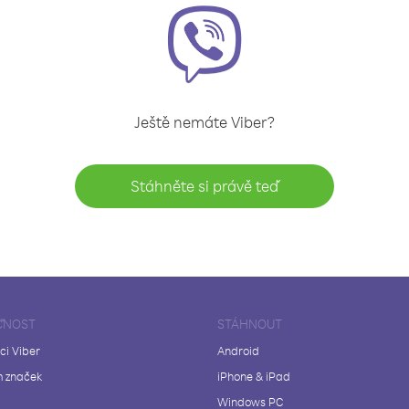
Ještě nemáte Viber?
Stáhněte si právě teď
ČNOST
STÁHNOUT
ci Viber
Android
 značek
iPhone & iPad
Windows PC