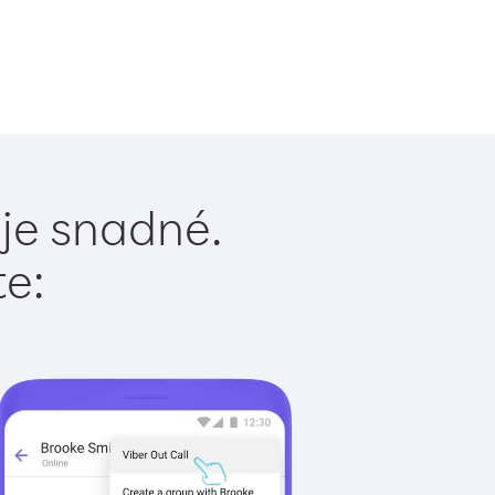
 je snadné.
te: