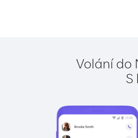
Volání do 
S 