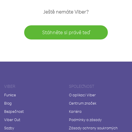
Ještě nemáte Viber?
Stáhněte si právě teď
VIBER
SPOLEČNOST
Funkce
O aplikaci Viber
Blog
Centrum značek
Bezpečnost
Kariéra
Viber Out
Podmínky a zásady
Sazby
Zásady ochrany soukromých