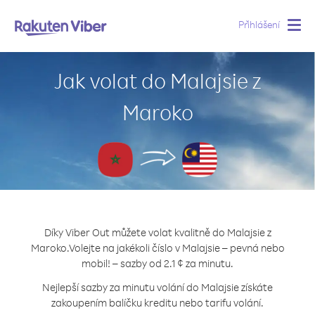
Přihlášení
Togg
navig
Jak volat do Malajsie z
Maroko
Díky Viber Out můžete volat kvalitně do Malajsie z
Maroko.
Volejte na jakékoli číslo v Malajsie – pevná nebo
mobil! – sazby od 2.1 ¢ za minutu.
Nejlepší sazby za minutu volání do Malajsie získáte
zakoupením balíčku kreditu nebo tarifu volání.