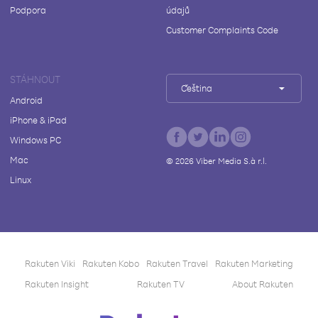
Podpora
údajů
Customer Complaints Code
STÁHNOUT
Čeština
Android
iPhone & iPad
Windows PC
Mac
©
2026
Viber Media S.à r.l.
Linux
Rakuten Viki
Rakuten Kobo
Rakuten Travel
Rakuten Marketing
Rakuten Insight
Rakuten TV
About Rakuten