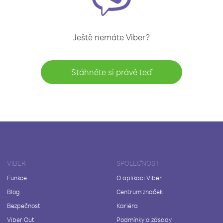
Ještě nemáte Viber?
Stáhněte si právě teď
VIBER
SPOLEČNOST
Funkce
O aplikaci Viber
Blog
Centrum značek
Bezpečnost
Kariéra
Viber Out
Podmínky a zásady