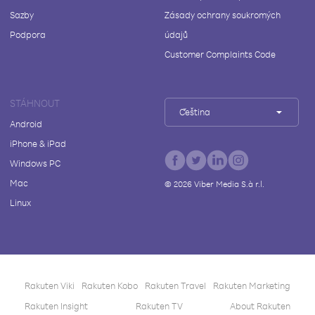
Sazby
Zásady ochrany soukromých
Podpora
údajů
Customer Complaints Code
STÁHNOUT
Čeština
Android
iPhone & iPad
Windows PC
Mac
©
2026
Viber Media S.à r.l.
Linux
Rakuten Viki
Rakuten Kobo
Rakuten Travel
Rakuten Marketing
Rakuten Insight
Rakuten TV
About Rakuten