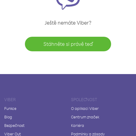
Ještě nemáte Viber?
Stáhněte si právě teď
VIBER
SPOLEČNOST
Funkce
O aplikaci Viber
Blog
Centrum značek
Bezpečnost
Kariéra
Viber Out
Podmínky a zásady