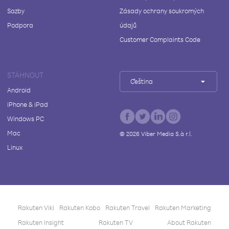
Sazby
Zásady ochrany soukromých
Podpora
údajů
Customer Complaints Code
STÁHNOUT
Čeština
Android
iPhone & iPad
Windows PC
Mac
©
2026
Viber Media S.à r.l.
Linux
Rakuten Viki
Rakuten Kobo
Rakuten Travel
Rakuten Marketing
Rakuten Insight
Rakuten TV
About Rakuten