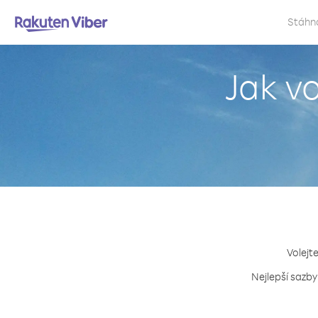
Stáhn
Jak v
Volejt
Nejlepší sazby