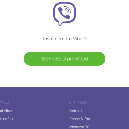
Ještě nemáte Viber?
Stáhněte si právě teď
ČNOST
STÁHNOUT
ci Viber
Android
 značek
iPhone & iPad
Windows PC