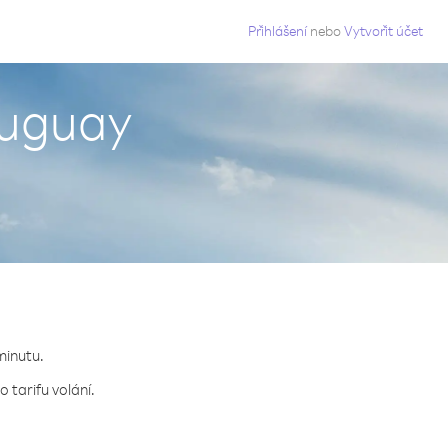
g
Přihlášení
nebo
Vytvořit účet
ruguay
minutu.
 tarifu volání.