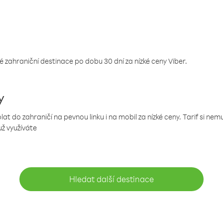
 zahraniční destinace po dobu 30 dní za nízké ceny Viber.
y
 do zahraničí na pevnou linku i na mobil za nízké ceny. Tarif si ne
už využíváte
Hledat další destinace