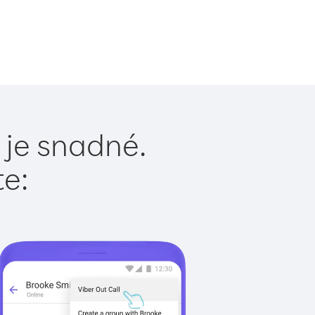
 je snadné.
te: