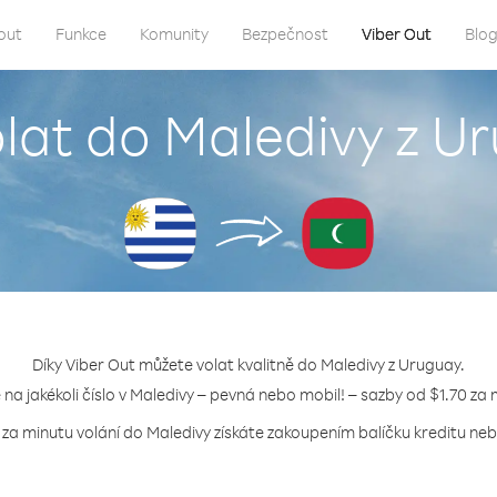
out
Funkce
Komunity
Bezpečnost
Viber Out
Blo
olat do Maledivy z U
Díky Viber Out můžete volat kvalitně do Maledivy z Uruguay.
e na jakékoli číslo v Maledivy – pevná nebo mobil! – sazby od $1.70 za 
 za minutu volání do Maledivy získáte zakoupením balíčku kreditu nebo