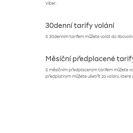
Viber.
30denní tarify volání
S 30denním tarifem můžete volat do libovolné
Měsíční předplacené tarif
S měsíčním předplaceným tarifem můžete volat
předplatným můžete ušetřit za volání, které 