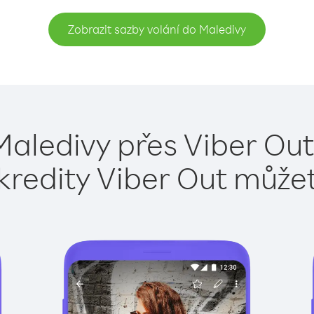
Zobrazit sazby volání do Maledivy
Maledivy přes Viber Out
kredity Viber Out může