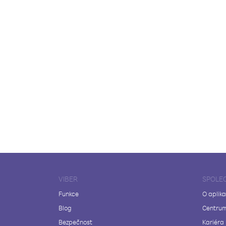
VIBER
SPOLE
Funkce
O aplika
Blog
Centrum
Bezpečnost
Kariéra