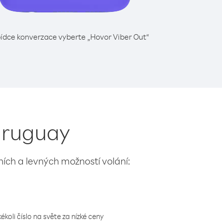
ídce konverzace vyberte „Hovor Viber Out“
 Uruguay
lních a levných možností volání:
koli číslo na světe za nízké ceny