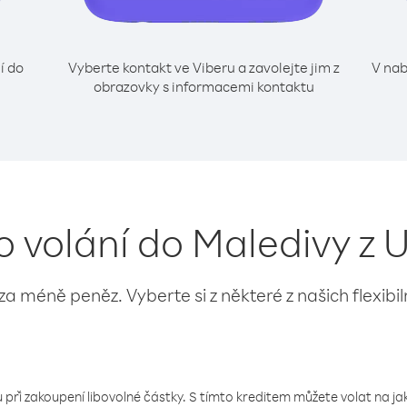
í do
Vyberte kontakt ve Viberu a zavolejte jim z
V nab
obrazovky s informacemi kontaktu
o volání do Maledivy z
 za méně peněz. Vyberte si z některé z našich flexibi
 při zakoupení libovolné částky. S tímto kreditem můžete volat na jaké