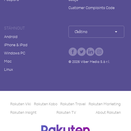
Customer Complaints Code
STÁHNOUT
Čeština
Android
iPhone & iPad
Windows PC
Mac
©
2026
Viber Media S.à r.l.
Linux
Rakuten Viki
Rakuten Kobo
Rakuten Travel
Rakuten Marketing
Rakuten Insight
Rakuten TV
About Rakuten