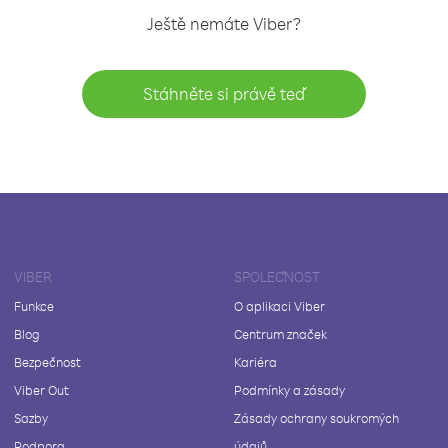
Ještě nemáte Viber?
Stáhněte si právě teď
VIBER
SPOLEČNOST
Funkce
O aplikaci Viber
Blog
Centrum značek
Bezpečnost
Kariéra
Viber Out
Podmínky a zásady
Sazby
Zásady ochrany soukromých
Podpora
údajů