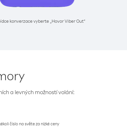
ídce konverzace vyberte „Hovor Viber Out“
omory
lních a levných možností volání:
koli číslo na světe za nízké ceny