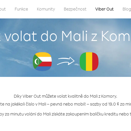
out
Funkce
Komunity
Bezpečnost
Viber Out
Blo
 volat do Mali z Ko
Díky Viber Out můžete volat kvalitně do Mali z Komory.
jte na jakékoli číslo v Mali – pevná nebo mobil! – sazby od 19.0 ¢ za mi
by za minutu volání do Mali získáte zakoupením balíčku kreditu nebo t