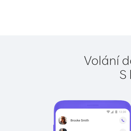
Volání d
S 