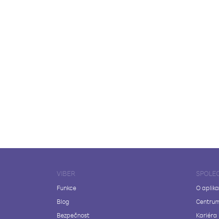
VIBER
SPOLE
Funkce
O aplika
Blog
Centrum
Bezpečnost
Kariéra