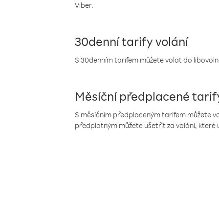
Viber.
30denní tarify volání
S 30denním tarifem můžete volat do libovolné
Měsíční předplacené tarif
S měsíčním předplaceným tarifem můžete volat
předplatným můžete ušetřit za volání, které 