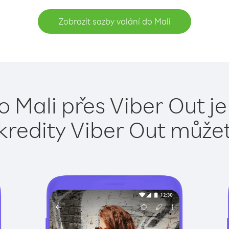
Zobrazit sazby volání do Mali
o Mali přes Viber Out j
kredity Viber Out může