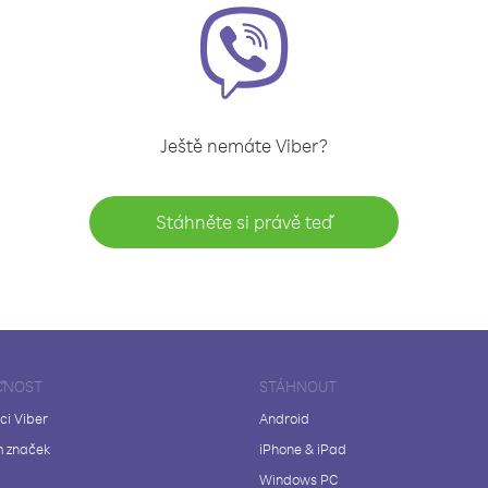
Ještě nemáte Viber?
Stáhněte si právě teď
ČNOST
STÁHNOUT
ci Viber
Android
 značek
iPhone & iPad
Windows PC