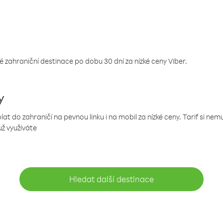
 zahraniční destinace po dobu 30 dní za nízké ceny Viber.
y
 do zahraničí na pevnou linku i na mobil za nízké ceny. Tarif si ne
už využíváte
Hledat další destinace