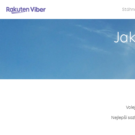
Stáhn
Jak
Vole
Nejlepší saz