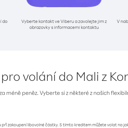
í do
Vyberte kontakt ve Viberu a zavolejte jim z
V nab
obrazovky s informacemi kontaktu
 pro volání do Mali z K
 za méně peněz. Vyberte si z některé z našich flexibi
 při zakoupení libovolné částky. S tímto kreditem můžete volat na jaké