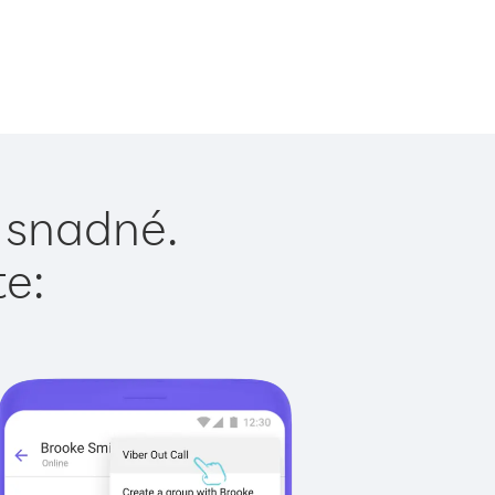
e snadné.
te: