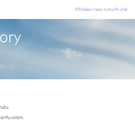
g
Přihlášení
nebo
Vytvořit účet
mory
nutu.
arifu volání.