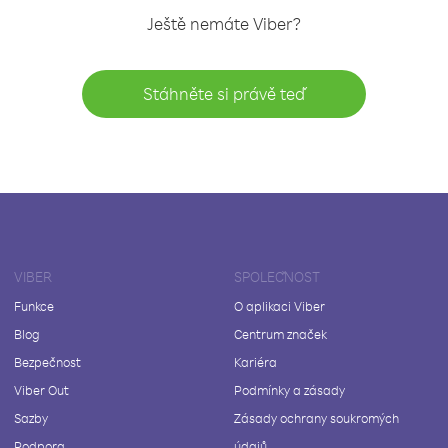
Ještě nemáte Viber?
Stáhněte si právě teď
VIBER
SPOLEČNOST
Funkce
O aplikaci Viber
Blog
Centrum značek
Bezpečnost
Kariéra
Viber Out
Podmínky a zásady
Sazby
Zásady ochrany soukromých
Podpora
údajů