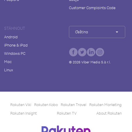
Customer Complaints Code
STÁHNOUT
Čeština
Android
iPhone & iPad
Windows PC
Mac
©
2026
Viber Media S.à r.l.
Linux
Rakuten Viki
Rakuten Kobo
Rakuten Travel
Rakuten Marketing
Rakuten Insight
Rakuten TV
About Rakuten