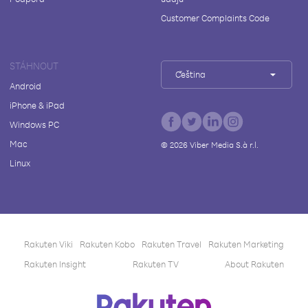
Customer Complaints Code
STÁHNOUT
Čeština
Android
iPhone & iPad
Windows PC
Mac
©
2026
Viber Media S.à r.l.
Linux
Rakuten Viki
Rakuten Kobo
Rakuten Travel
Rakuten Marketing
Rakuten Insight
Rakuten TV
About Rakuten