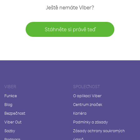
Ještě nemáte Viber?
Stáhněte si právě teď
VIBER
SPOLEČNOST
Funkce
O aplikaci Viber
Blog
Centrum značek
Bezpečnost
Kariéra
Viber Out
Podmínky a zásady
Sazby
Zásady ochrany soukromých
Podpora
údajů