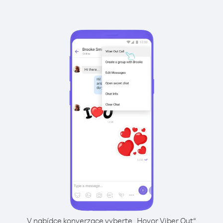
V nabídce konverzace vyberte „Hovor Viber Out“