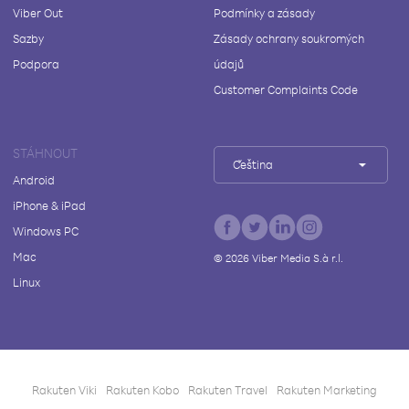
Viber Out
Podmínky a zásady
Sazby
Zásady ochrany soukromých
Podpora
údajů
Customer Complaints Code
STÁHNOUT
Čeština
Android
iPhone & iPad
Windows PC
Mac
©
2026
Viber Media S.à r.l.
Linux
Rakuten Viki
Rakuten Kobo
Rakuten Travel
Rakuten Marketing