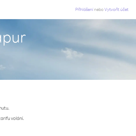
g
Přihlášení
nebo
Vytvořit účet
apur
nutu.
arifu volání.