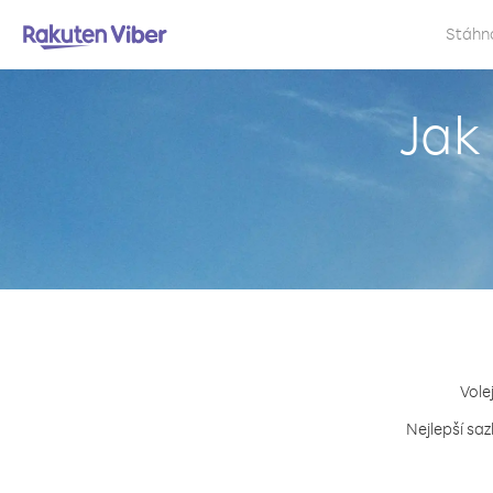
Stáhn
Jak
Vole
Nejlepší saz