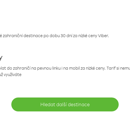
 zahraniční destinace po dobu 30 dní za nízké ceny Viber.
y
 do zahraničí na pevnou linku i na mobil za nízké ceny. Tarif si ne
už využíváte
Hledat další destinace