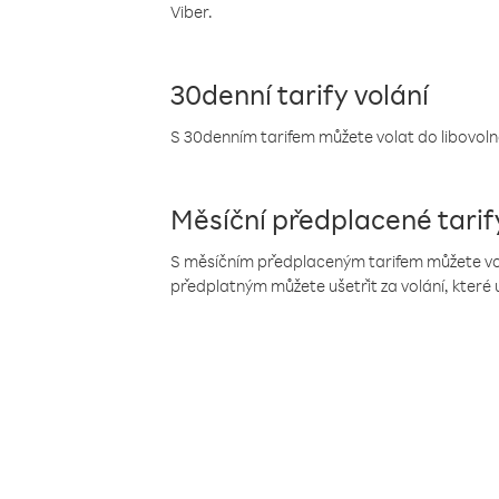
Viber.
30denní tarify volání
S 30denním tarifem můžete volat do libovolné
Měsíční předplacené tarif
S měsíčním předplaceným tarifem můžete volat
předplatným můžete ušetřit za volání, které 