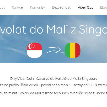
out
Funkce
Komunity
Bezpečnost
Viber Out
Blo
 volat do Mali z Sing
Díky Viber Out můžete volat kvalitně do Mali z Singapur.
jte na jakékoli číslo v Mali – pevná nebo mobil! – sazby od 19.0 ¢ za mi
by za minutu volání do Mali získáte zakoupením balíčku kreditu nebo t