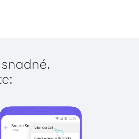
e snadné.
te: