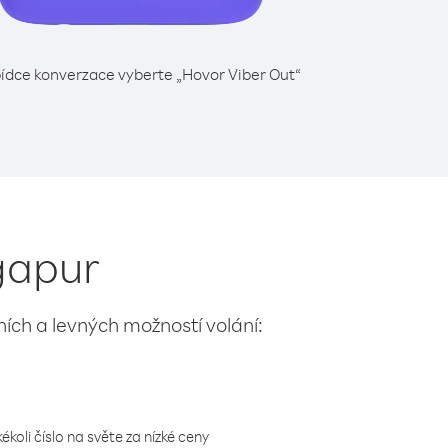
ídce konverzace vyberte „Hovor Viber Out“
ngapur
lních a levných možností volání:
koli číslo na světe za nízké ceny