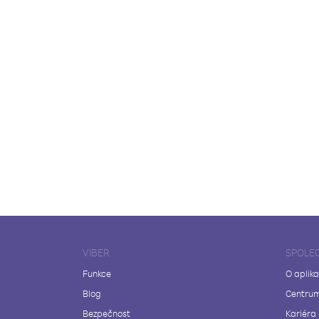
VIBER
SPOLE
Funkce
O aplika
Blog
Centrum
Bezpečnost
Kariéra