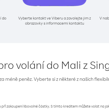
í do
Vyberte kontakt ve Viberu a zavolejte jim z
V nab
obrazovky s informacemi kontaktu
pro volání do Mali z Si
 za méně peněz. Vyberte si z některé z našich flexibi
 při zakoupení libovolné částky. S tímto kreditem můžete volat na jaké