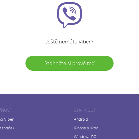
Ještě nemáte Viber?
Stáhněte si právě teď
ČNOST
STÁHNOUT
ci Viber
Android
 značek
iPhone & iPad
Windows PC