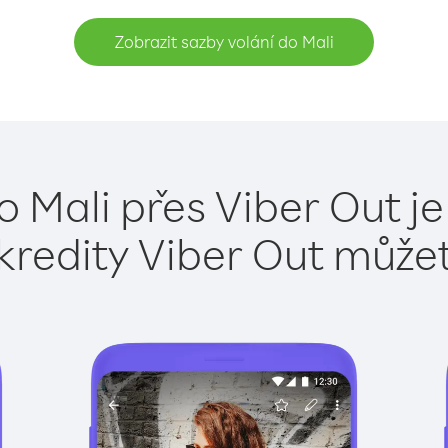
Zobrazit sazby volání do Mali
o Mali přes Viber Out j
kredity Viber Out může