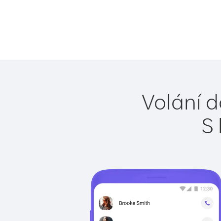
Volání d
S 