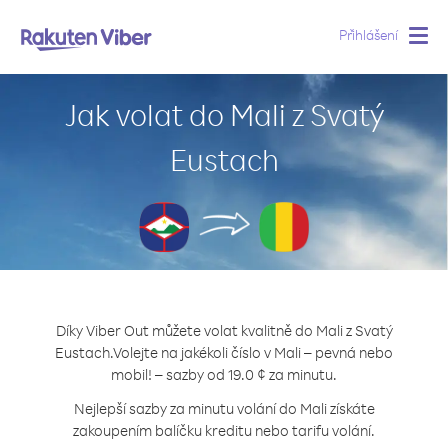
Přihlášení
Togg
navig
Jak volat do Mali z Svatý
Eustach
Díky Viber Out můžete volat kvalitně do Mali z Svatý
Eustach.
Volejte na jakékoli číslo v Mali – pevná nebo
mobil! – sazby od 19.0 ¢ za minutu.
Nejlepší sazby za minutu volání do Mali získáte
zakoupením balíčku kreditu nebo tarifu volání.