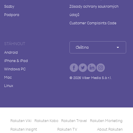
Sazby
Zásady ochrany soukromých
Podpora
údajů
Customer Complaints Code
STÁHNOUT
Čeština
Android
iPhone & iPad
Windows PC
Mac
©
2026
Viber Media S.à r.l.
Linux
Rakuten Viki
Rakuten Kobo
Rakuten Travel
Rakuten Marketing
Rakuten Insight
Rakuten TV
About Rakuten