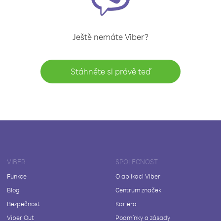
Ještě nemáte Viber?
Stáhněte si právě teď
VIBER
SPOLEČNOST
Funkce
O aplikaci Viber
Blog
Centrum značek
Bezpečnost
Kariéra
Viber Out
Podmínky a zásady