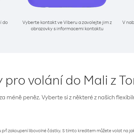
í do
Vyberte kontakt ve Viberu a zavolejte jim z
V nab
obrazovky s informacemi kontaktu
y pro volání do Mali z T
 za méně peněz. Vyberte si z některé z našich flexibi
 při zakoupení libovolné částky. S tímto kreditem můžete volat na jaké