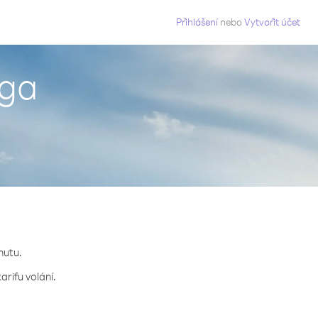
g
Přihlášení
nebo
Vytvořit účet
nga
nutu.
arifu volání.