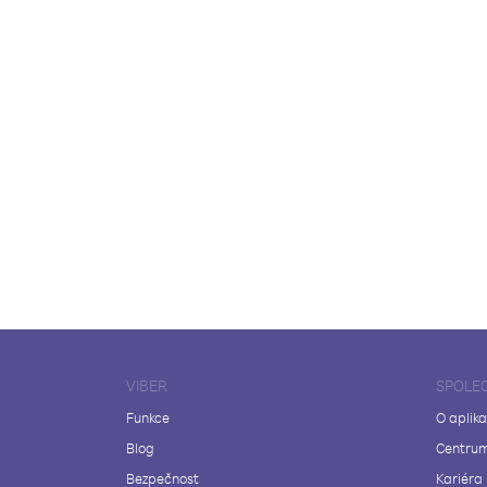
VIBER
SPOLE
Funkce
O aplika
Blog
Centrum
Bezpečnost
Kariéra