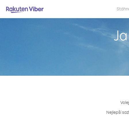
Stáhn
Ja
Vole
Nejlepší saz