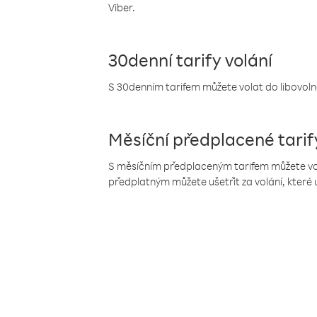
Viber.
30denní tarify volání
S 30denním tarifem můžete volat do libovolné
Měsíční předplacené tarif
S měsíčním předplaceným tarifem můžete volat
předplatným můžete ušetřit za volání, které 