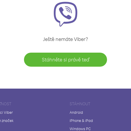
Ještě nemáte Viber?
Stáhněte si právě teď
ČNOST
STÁHNOUT
ci Viber
Android
 značek
iPhone & iPad
Windows PC