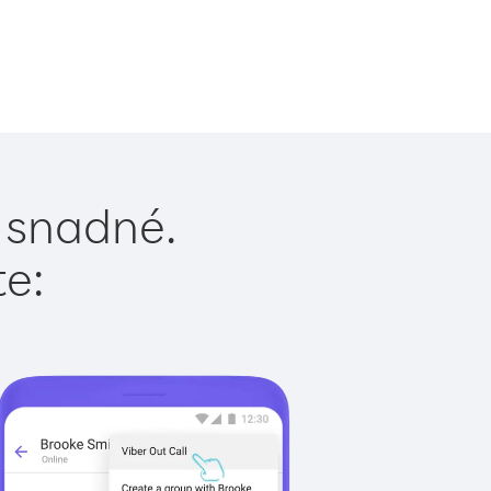
e snadné.
te: