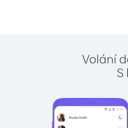
Volání d
S 