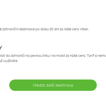
 zahraniční destinace po dobu 30 dní za nízké ceny Viber.
y
 do zahraničí na pevnou linku i na mobil za nízké ceny. Tarif si ne
už využíváte
Hledat další destinace