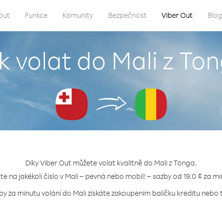
out
Funkce
Komunity
Bezpečnost
Viber Out
Blo
k volat do Mali z To
Díky Viber Out můžete volat kvalitně do Mali z Tonga.
jte na jakékoli číslo v Mali – pevná nebo mobil! – sazby od 19.0 ¢ za mi
by za minutu volání do Mali získáte zakoupením balíčku kreditu nebo t