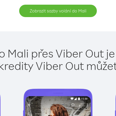
Zobrazit sazby volání do Mali
o Mali přes Viber Out j
kredity Viber Out může