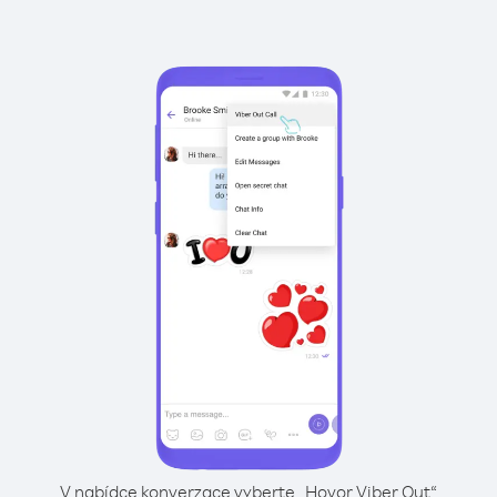
V nabídce konverzace vyberte „Hovor Viber Out“