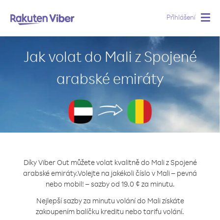
Přihlášení
Togg
navig
Jak volat do Mali z Spojené
arabské emiráty
Díky Viber Out můžete volat kvalitně do Mali z Spojené
arabské emiráty.
Volejte na jakékoli číslo v Mali – pevná
nebo mobil! – sazby od 19.0 ¢ za minutu.
Nejlepší sazby za minutu volání do Mali získáte
zakoupením balíčku kreditu nebo tarifu volání.