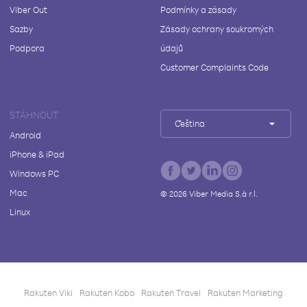
Viber Out
Podmínky a zásady
Sazby
Zásady ochrany soukromých
Podpora
údajů
Customer Complaints Code
STÁHNOUT
Čeština
Android
iPhone & iPad
Windows PC
Mac
©
2026
Viber Media S.à r.l.
Linux
Rakuten Viki
Rakuten Kobo
Rakuten Travel
Rakuten Marketing