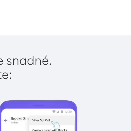
je snadné.
te: