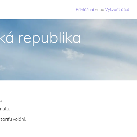
g
Přihlášení
nebo
Vytvořit účet
ká republika
a.
inutu.
tarifu volání.