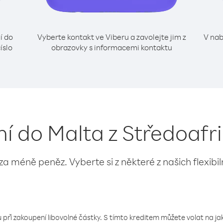
í do
Vyberte kontakt ve Viberu a zavolejte jim z
V nab
íslo
obrazovky s informacemi kontaktu
ní do Malta z Středoafr
 za méně peněz. Vyberte si z některé z našich flexibi
 při zakoupení libovolné částky. S tímto kreditem můžete volat na jaké