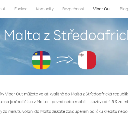
out
Funkce
Komunity
Bezpečnost
Viber Out
Blo
o Malta z Středoafric
íky Viber Out můžete volat kvalitně do Malta z Středoafrická republik
te na jakékoli číslo v Malta – pevná nebo mobil! – sazby od 4.9 ¢ za m
y za minutu volání do Malta získáte zakoupením balíčku kreditu nebo 