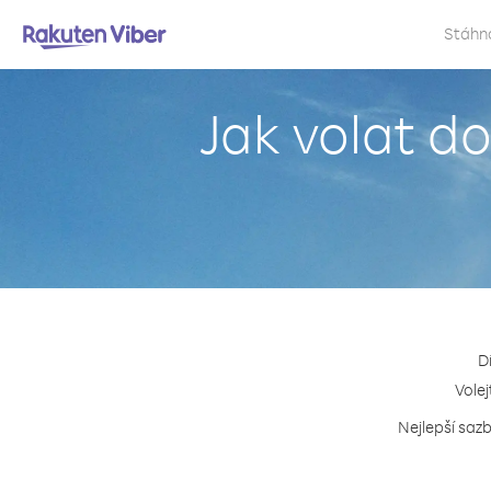
Stáhn
Jak volat d
D
Volej
Nejlepší sazb