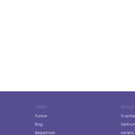
VIBER
SPOLE
Funkce
O aplika
Blog
Centrum
Bezpečnost
Kariéra