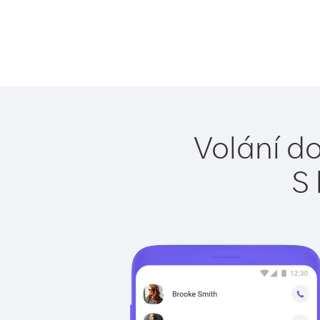
Volání do
S 