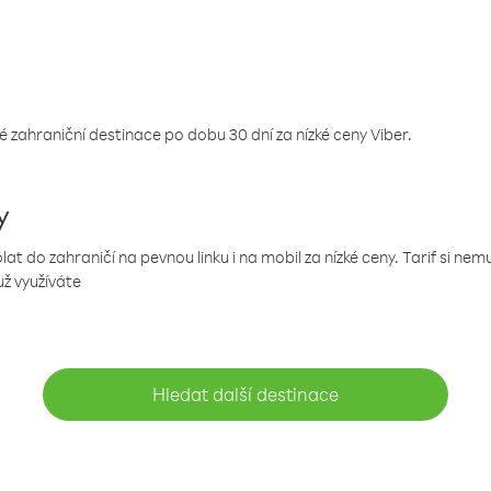
 zahraniční destinace po dobu 30 dní za nízké ceny Viber.
y
 do zahraničí na pevnou linku i na mobil za nízké ceny. Tarif si ne
už využíváte
Hledat další destinace