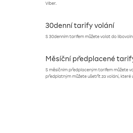
Viber.
30denní tarify volání
S 30denním tarifem můžete volat do libovolné
Měsíční předplacené tarif
S měsíčním předplaceným tarifem můžete volat
předplatným můžete ušetřit za volání, které 