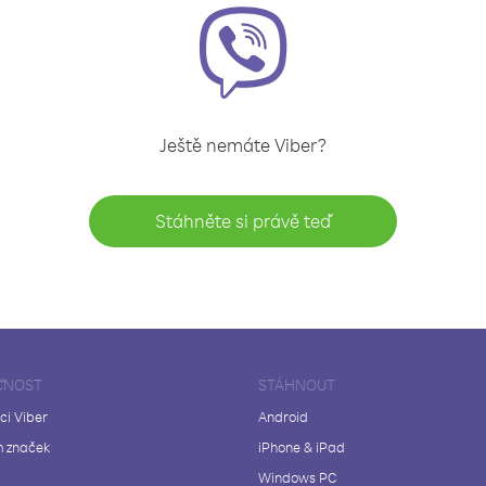
Ještě nemáte Viber?
Stáhněte si právě teď
ČNOST
STÁHNOUT
ci Viber
Android
 značek
iPhone & iPad
Windows PC