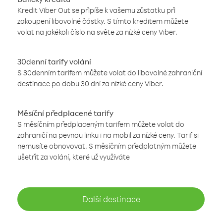
Kredit Viber Out se připíše k vašemu zůstatku při
zakoupení libovolné částky. S tímto kreditem můžete
volat na jakékoli číslo na světe za nízké ceny Viber.
30denní tarify volání
S 30denním tarifem můžete volat do libovolné zahraniční
destinace po dobu 30 dní za nízké ceny Viber.
Měsíční předplacené tarify
S měsíčním předplaceným tarifem můžete volat do
zahraničí na pevnou linku i na mobil za nízké ceny. Tarif si
nemusíte obnovovat. S měsíčním předplatným můžete
ušetřit za volání, které už využíváte
Další destinace