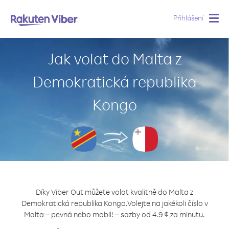
Přihlášení
Togg
navig
Jak volat do Malta z
Demokratická republika
Kongo
Díky Viber Out můžete volat kvalitně do Malta z
Demokratická republika Kongo.
Volejte na jakékoli číslo v
Malta – pevná nebo mobil! – sazby od 4.9 ¢ za minutu.