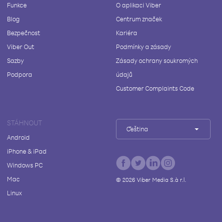
Funkce
O aplikaci Viber
Blog
Centrum značek
Bezpečnost
Kariéra
Viber Out
Podmínky a zásady
Sazby
Zásady ochrany soukromých
Podpora
údajů
Customer Complaints Code
STÁHNOUT
Čeština
Android
iPhone & iPad
Windows PC
Mac
©
2026
Viber Media S.à r.l.
Linux