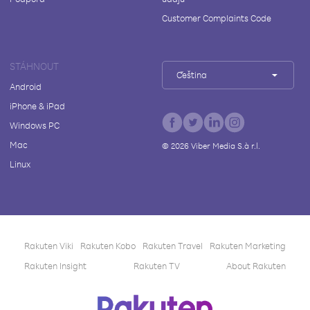
Customer Complaints Code
STÁHNOUT
Čeština
Android
iPhone & iPad
Windows PC
Mac
©
2026
Viber Media S.à r.l.
Linux
Rakuten Viki
Rakuten Kobo
Rakuten Travel
Rakuten Marketing
Rakuten Insight
Rakuten TV
About Rakuten