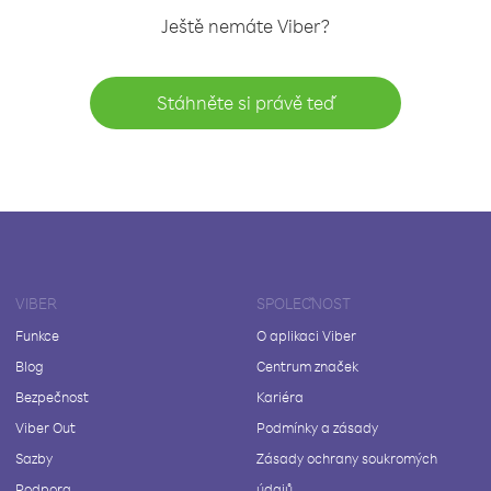
Ještě nemáte Viber?
Stáhněte si právě teď
VIBER
SPOLEČNOST
Funkce
O aplikaci Viber
Blog
Centrum značek
Bezpečnost
Kariéra
Viber Out
Podmínky a zásady
Sazby
Zásady ochrany soukromých
Podpora
údajů