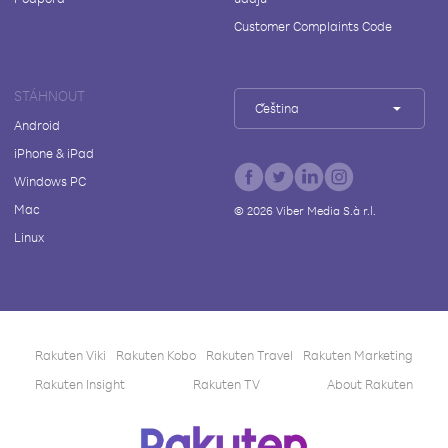
Customer Complaints Code
STÁHNOUT
Čeština
Android
iPhone & iPad
Windows PC
Mac
©
2026
Viber Media S.à r.l.
Linux
Rakuten Viki
Rakuten Kobo
Rakuten Travel
Rakuten Marketing
Rakuten Insight
Rakuten TV
About Rakuten