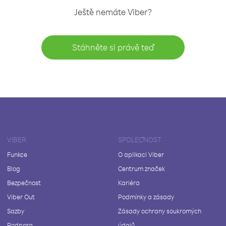
Ještě nemáte Viber?
Stáhněte si právě teď
VIBER
SPOLEČNOST
Funkce
O aplikaci Viber
Blog
Centrum značek
Bezpečnost
Kariéra
Viber Out
Podmínky a zásady
Sazby
Zásady ochrany soukromých
Podpora
údajů