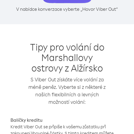
V nabídce konverzace vyberte „Hovor Viber Out“
Tipy pro volání do
Marshallovy
ostrovy z Alžírsko
S Viber Out získáte více volání za
méně peněz. Vyberte si z některé z
našich flexibilních a levných
možností volání:
Balíčky kreditu
Kredit Viber Out se připíše k vašemu zůstatku při
zakoupení libovolné částky. S tímto kreditem můžete