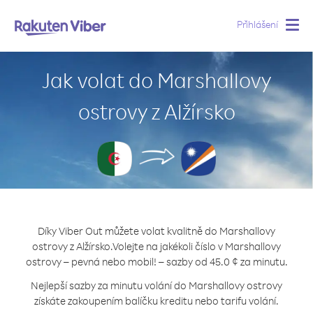
Přihlášení
Togg
navig
Jak volat do Marshallovy
ostrovy z Alžírsko
Díky Viber Out můžete volat kvalitně do Marshallovy
ostrovy z Alžírsko.
Volejte na jakékoli číslo v Marshallovy
ostrovy – pevná nebo mobil! – sazby od 45.0 ¢ za minutu.
Nejlepší sazby za minutu volání do Marshallovy ostrovy
získáte zakoupením balíčku kreditu nebo tarifu volání.