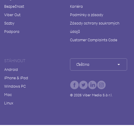
Bezpečnost
Kariéra
Viber Out
Podmínky a zásady
Sazby
Zásady ochrany soukromých
Podpora
údajů
Customer Complaints Code
STÁHNOUT
Čeština
Android
iPhone & iPad
Windows PC
Mac
©
2026
Viber Media S.à r.l.
Linux