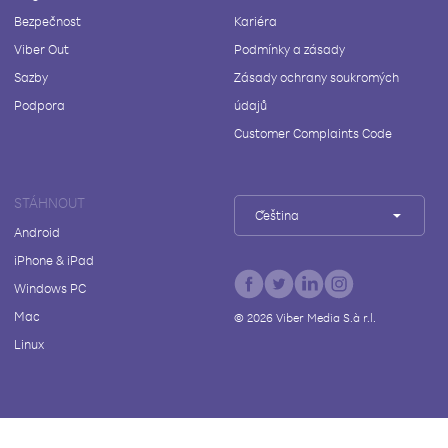
Bezpečnost
Kariéra
Viber Out
Podmínky a zásady
Sazby
Zásady ochrany soukromých
Podpora
údajů
Customer Complaints Code
STÁHNOUT
Čeština
Android
iPhone & iPad
Windows PC
Mac
©
2026
Viber Media S.à r.l.
Linux