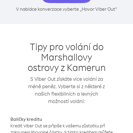
V nabídce konverzace vyberte „Hovor Viber Out“
Tipy pro volání do
Marshallovy
ostrovy z Kamerun
S Viber Out získáte více volání za
méně peněz. Vyberte si z některé z
našich flexibilních a levných
možností volání:
Balíčky kreditu
Kredit Viber Out se připíše k vašemu zůstatku při
zakoupení libovolné částky. S tímto kreditem můžete