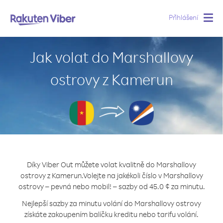
Přihlášení
Togg
navig
Jak volat do Marshallovy
ostrovy z Kamerun
Díky Viber Out můžete volat kvalitně do Marshallovy
ostrovy z Kamerun.
Volejte na jakékoli číslo v Marshallovy
ostrovy – pevná nebo mobil! – sazby od 45.0 ¢ za minutu.
Nejlepší sazby za minutu volání do Marshallovy ostrovy
získáte zakoupením balíčku kreditu nebo tarifu volání.