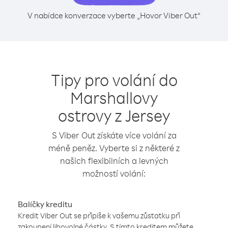
V nabídce konverzace vyberte „Hovor Viber Out“
Tipy pro volání do
Marshallovy
ostrovy z Jersey
S Viber Out získáte více volání za
méně peněz. Vyberte si z některé z
našich flexibilních a levných
možností volání:
Balíčky kreditu
Kredit Viber Out se připíše k vašemu zůstatku při
zakoupení libovolné částky. S tímto kreditem můžete