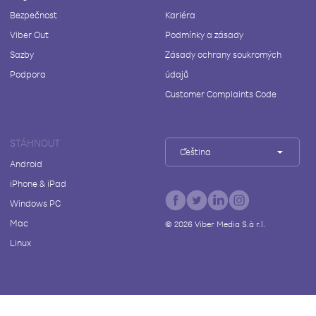
Bezpečnost
Kariéra
Viber Out
Podmínky a zásady
Sazby
Zásady ochrany soukromých
Podpora
údajů
Customer Complaints Code
STÁHNOUT
Čeština
Android
iPhone & iPad
Windows PC
Mac
©
2026
Viber Media S.à r.l.
Linux