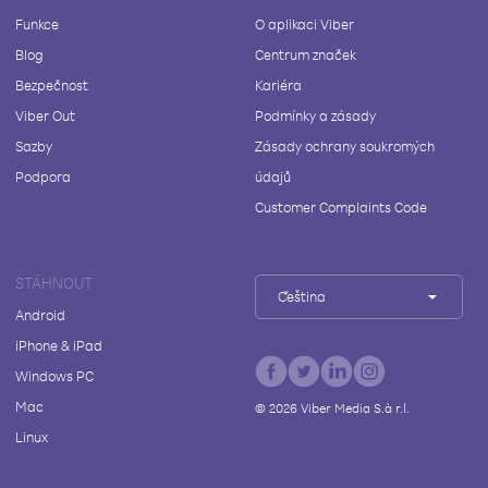
Funkce
O aplikaci Viber
Blog
Centrum značek
Bezpečnost
Kariéra
Viber Out
Podmínky a zásady
Sazby
Zásady ochrany soukromých
Podpora
údajů
Customer Complaints Code
STÁHNOUT
Čeština
Android
iPhone & iPad
Windows PC
Mac
©
2026
Viber Media S.à r.l.
Linux