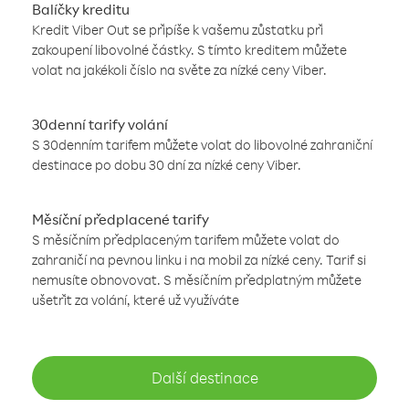
Balíčky kreditu
Kredit Viber Out se připíše k vašemu zůstatku při
zakoupení libovolné částky. S tímto kreditem můžete
volat na jakékoli číslo na světe za nízké ceny Viber.
30denní tarify volání
S 30denním tarifem můžete volat do libovolné zahraniční
destinace po dobu 30 dní za nízké ceny Viber.
Měsíční předplacené tarify
S měsíčním předplaceným tarifem můžete volat do
zahraničí na pevnou linku i na mobil za nízké ceny. Tarif si
nemusíte obnovovat. S měsíčním předplatným můžete
ušetřit za volání, které už využíváte
Další destinace