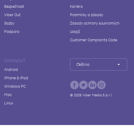
Bezpečnost
Kariéra
Viber Out
Podmínky a zásady
Sazby
Zásady ochrany soukromých
Podpora
údajů
Customer Complaints Code
STÁHNOUT
Čeština
Android
iPhone & iPad
Windows PC
Mac
©
2026
Viber Media S.à r.l.
Linux