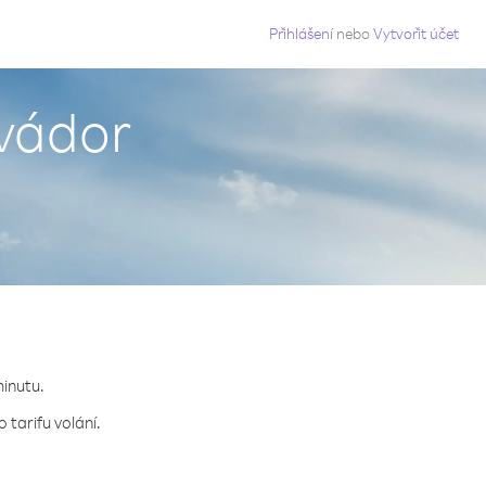
g
Přihlášení
nebo
Vytvořit účet
kvádor
minutu.
 tarifu volání.