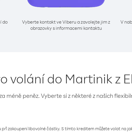
í do
Vyberte kontakt ve Viberu a zavolejte jim z
V nab
obrazovky s informacemi kontaktu
ro volání do Martinik z 
 za méně peněz. Vyberte si z některé z našich flexibi
 při zakoupení libovolné částky. S tímto kreditem můžete volat na jaké