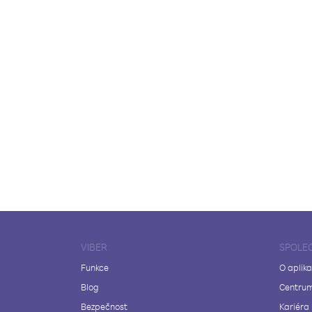
VIBER
SPOLE
Funkce
O aplika
Blog
Centrum
Bezpečnost
Kariéra