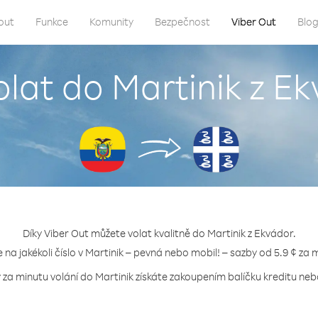
out
Funkce
Komunity
Bezpečnost
Viber Out
Blo
olat do Martinik z E
Díky Viber Out můžete volat kvalitně do Martinik z Ekvádor.
e na jakékoli číslo v Martinik – pevná nebo mobil! – sazby od 5.9 ¢ za 
 za minutu volání do Martinik získáte zakoupením balíčku kreditu nebo