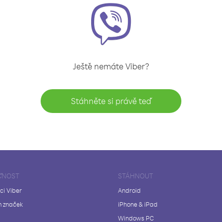
Ještě nemáte Viber?
Stáhněte si právě teď
ČNOST
STÁHNOUT
ci Viber
Android
 značek
iPhone & iPad
Windows PC