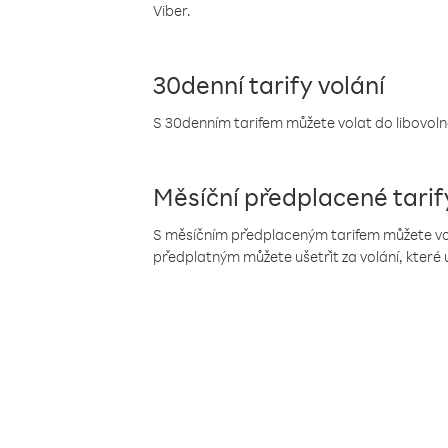
Viber.
30denní tarify volání
S 30denním tarifem můžete volat do libovolné
Měsíční předplacené tarif
S měsíčním předplaceným tarifem můžete volat
předplatným můžete ušetřit za volání, které 