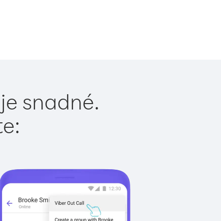
 je snadné.
te: