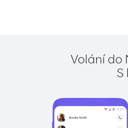
Volání do 
S 