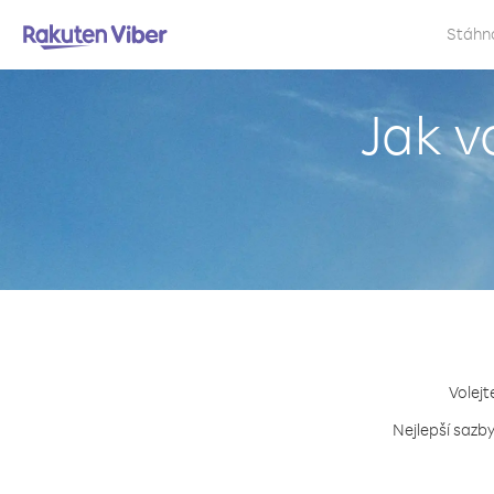
Stáhn
Jak v
Volejt
Nejlepší sazby