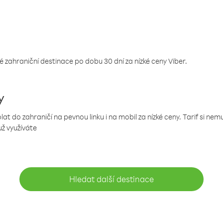
 zahraniční destinace po dobu 30 dní za nízké ceny Viber.
y
 do zahraničí na pevnou linku i na mobil za nízké ceny. Tarif si ne
už využíváte
Hledat další destinace