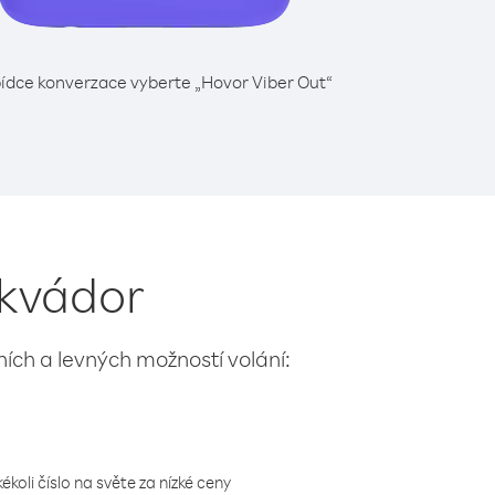
ídce konverzace vyberte „Hovor Viber Out“
Ekvádor
lních a levných možností volání:
koli číslo na světe za nízké ceny