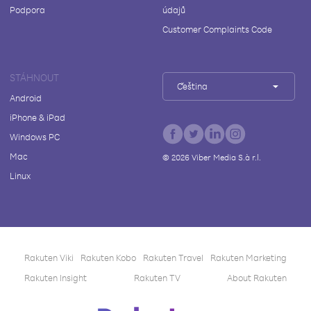
Podpora
údajů
Customer Complaints Code
STÁHNOUT
Čeština
Android
iPhone & iPad
Windows PC
Mac
©
2026
Viber Media S.à r.l.
Linux
Rakuten Viki
Rakuten Kobo
Rakuten Travel
Rakuten Marketing
Rakuten Insight
Rakuten TV
About Rakuten