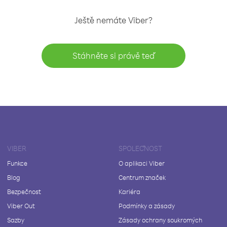
Ještě nemáte Viber?
Stáhněte si právě teď
VIBER
SPOLEČNOST
Funkce
O aplikaci Viber
Blog
Centrum značek
Bezpečnost
Kariéra
Viber Out
Podmínky a zásady
Sazby
Zásady ochrany soukromých