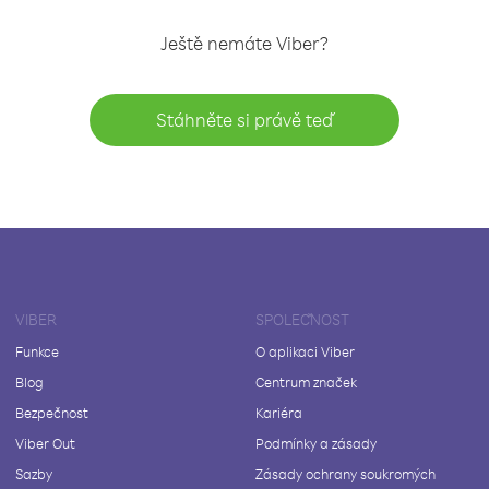
Ještě nemáte Viber?
Stáhněte si právě teď
VIBER
SPOLEČNOST
Funkce
O aplikaci Viber
Blog
Centrum značek
Bezpečnost
Kariéra
Viber Out
Podmínky a zásady
Sazby
Zásady ochrany soukromých