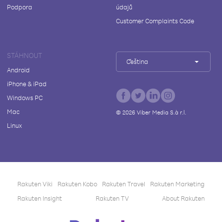
Podpora
údajů
Customer Complaints Code
STÁHNOUT
Čeština
Android
iPhone & iPad
Windows PC
Mac
©
2026
Viber Media S.à r.l.
Linux
Rakuten Viki
Rakuten Kobo
Rakuten Travel
Rakuten Marketing
Rakuten Insight
Rakuten TV
About Rakuten