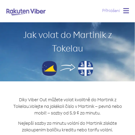
Přihlášení
Togg
navig
Jak volat do Martinik z
Tokelau
Díky Viber Out můžete volat kvalitně do Martinik z
Tokelau.
Volejte na jakékoli číslo v Martinik – pevná nebo
mobil! – sazby od 5.9 ¢ za minutu.
Nejlepší sazby za minutu volání do Martinik získáte
zakoupením balíčku kreditu nebo tarifu volání.