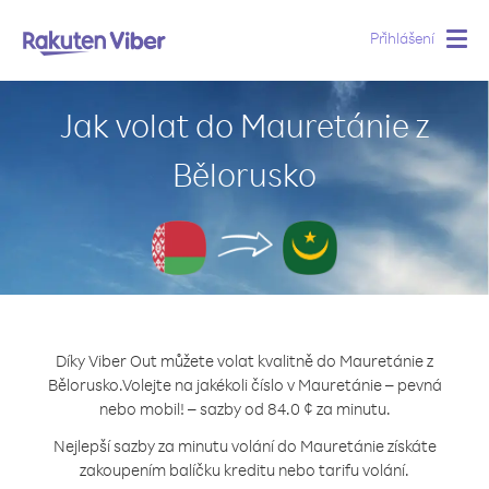
Přihlášení
Togg
navig
Jak volat do Mauretánie z
Bělorusko
Díky Viber Out můžete volat kvalitně do Mauretánie z
Bělorusko.
Volejte na jakékoli číslo v Mauretánie – pevná
nebo mobil! – sazby od 84.0 ¢ za minutu.
Nejlepší sazby za minutu volání do Mauretánie získáte
zakoupením balíčku kreditu nebo tarifu volání.