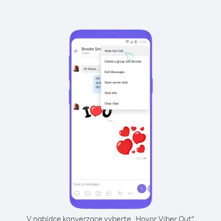
V nabídce konverzace vyberte „Hovor Viber Out“