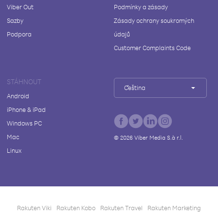
Viber Out
Podmínky a zásady
Sazby
Zásady ochrany soukromých
Podpora
údajů
Customer Complaints Code
STÁHNOUT
Čeština
Android
iPhone & iPad
Windows PC
Mac
©
2026
Viber Media S.à r.l.
Linux
Rakuten Viki
Rakuten Kobo
Rakuten Travel
Rakuten Marketing