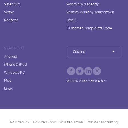
Viber Out
Podmínky a zásady
Sazby
Zásady ochrany soukromých
Podpora
údajů
Customer Complaints Code
STÁHNOUT
Čeština
Android
iPhone & iPad
Windows PC
Mac
©
2026
Viber Media S.à r.l.
Linux
Rakuten Viki
Rakuten Kobo
Rakuten Travel
Rakuten Marketing