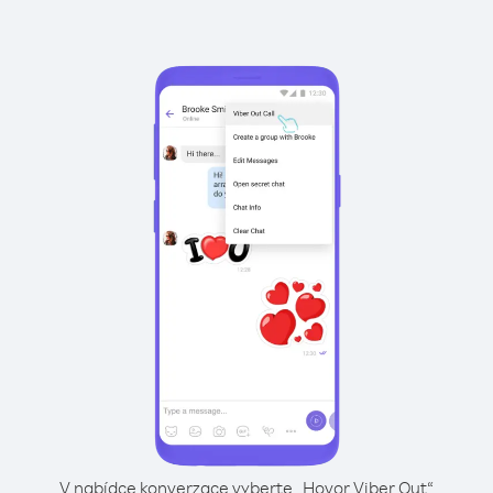
V nabídce konverzace vyberte „Hovor Viber Out“