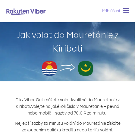
Přihlášení
Togg
navig
Jak volat do Mauretánie z
Kiribati
Díky Viber Out můžete volat kvalitně do Mauretánie z
Kiribati.
Volejte na jakékoli číslo v Mauretánie – pevná
nebo mobil! – sazby od 70.0 ¢ za minutu.
Nejlepší sazby za minutu volání do Mauretánie získáte
zakoupením balíčku kreditu nebo tarifu volání.