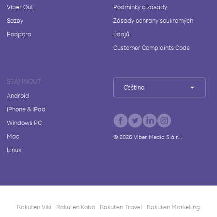
Viber Out
Podmínky a zásady
Sazby
Zásady ochrany soukromých
Podpora
údajů
Customer Complaints Code
STÁHNOUT
Čeština
Android
iPhone & iPad
Windows PC
Mac
©
2026
Viber Media S.à r.l.
Linux
Rakuten Viki
Rakuten Kobo
Rakuten Travel
Rakuten Marketing