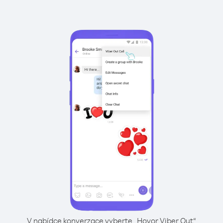
V nabídce konverzace vyberte „Hovor Viber Out“