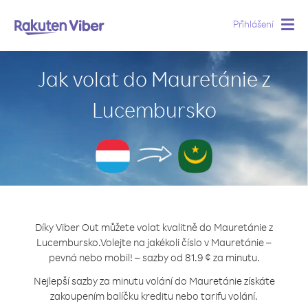
Přihlášení
Togg
navig
Jak volat do Mauretánie z
Lucembursko
Díky Viber Out můžete volat kvalitně do Mauretánie z
Lucembursko.
Volejte na jakékoli číslo v Mauretánie –
pevná nebo mobil! – sazby od 81.9 ¢ za minutu.
Nejlepší sazby za minutu volání do Mauretánie získáte
zakoupením balíčku kreditu nebo tarifu volání.