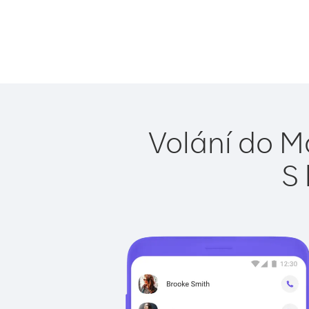
Volání do M
S 