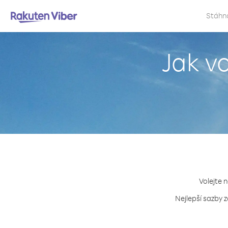
Stáhn
Jak v
Volejte 
Nejlepší sazby 