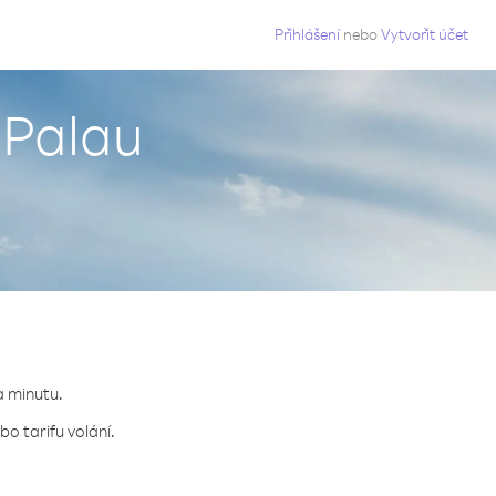
g
Přihlášení
nebo
Vytvořit účet
 Palau
a minutu.
o tarifu volání.