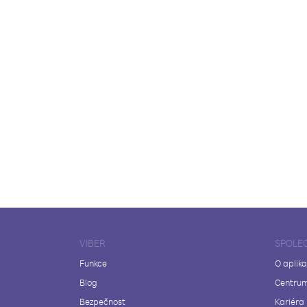
VIBER
SPOLE
Funkce
O aplika
Blog
Centrum
Bezpečnost
Kariéra