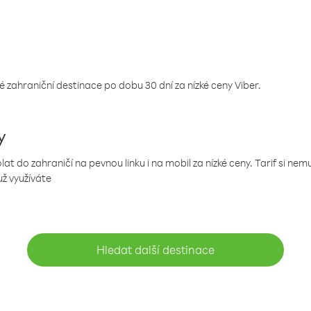
 zahraniční destinace po dobu 30 dní za nízké ceny Viber.
y
 do zahraničí na pevnou linku i na mobil za nízké ceny. Tarif si ne
už využíváte
Hledat další destinace