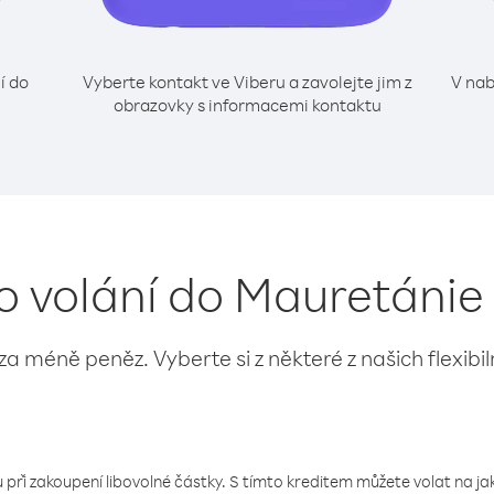
í do
Vyberte kontakt ve Viberu a zavolejte jim z
V nab
obrazovky s informacemi kontaktu
o volání do Mauretánie
 za méně peněz. Vyberte si z některé z našich flexibi
 při zakoupení libovolné částky. S tímto kreditem můžete volat na jaké