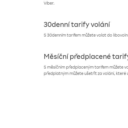
Viber.
30denní tarify volání
S 30denním tarifem můžete volat do libovolné
Měsíční předplacené tarif
S měsíčním předplaceným tarifem můžete volat
předplatným můžete ušetřit za volání, které 