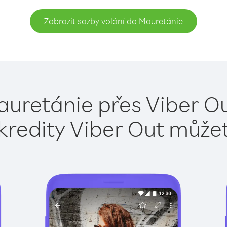
Zobrazit sazby volání do Mauretánie
auretánie přes Viber Ou
kredity Viber Out může