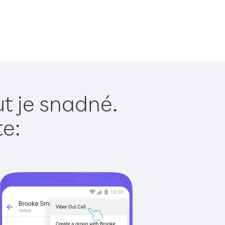
t je snadné.
te: