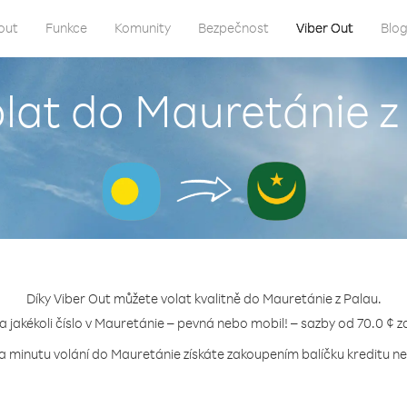
out
Funkce
Komunity
Bezpečnost
Viber Out
Blo
olat do Mauretánie z
Díky Viber Out můžete volat kvalitně do Mauretánie z Palau.
na jakékoli číslo v Mauretánie – pevná nebo mobil! – sazby od 70.0 ¢ z
za minutu volání do Mauretánie získáte zakoupením balíčku kreditu neb