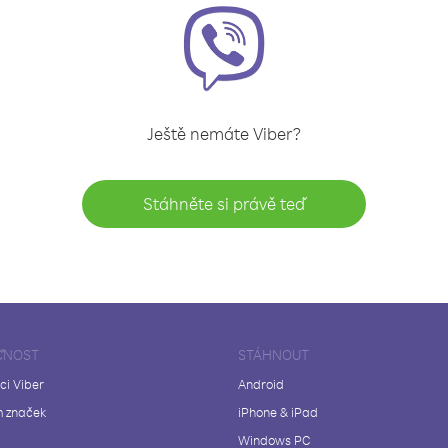
Ještě nemáte Viber?
Stáhněte si právě teď
ČNOST
STÁHNOUT
ci Viber
Android
 značek
iPhone & iPad
Windows PC