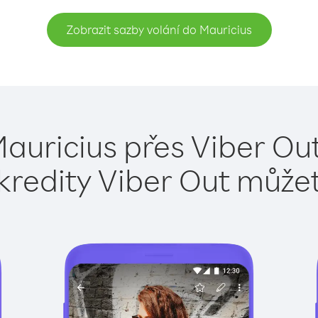
Zobrazit sazby volání do Mauricius
auricius přes Viber Ou
kredity Viber Out může