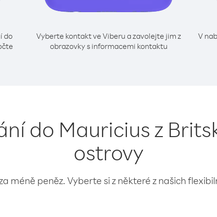
í do
Vyberte kontakt ve Viberu a zavolejte jim z
V nab
očte
obrazovky s informacemi kontaktu
lání do Mauricius z Brit
ostrovy
 za méně peněz. Vyberte si z některé z našich flexibi