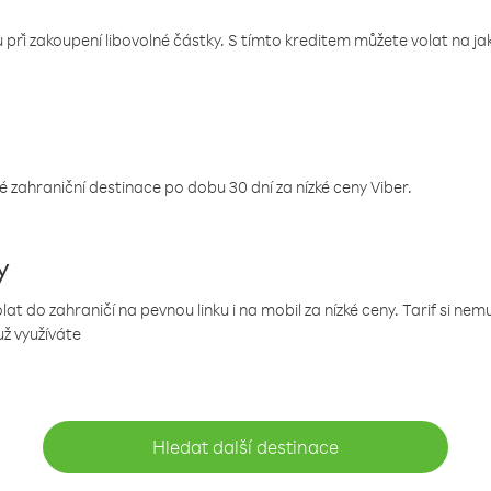
 při zakoupení libovolné částky. S tímto kreditem můžete volat na jaké
 zahraniční destinace po dobu 30 dní za nízké ceny Viber.
y
 do zahraničí na pevnou linku i na mobil za nízké ceny. Tarif si ne
už využíváte
Hledat další destinace