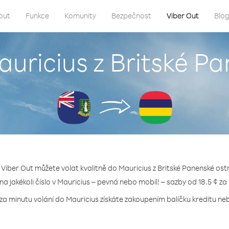
out
Funkce
Komunity
Bezpečnost
Viber Out
Blo
auricius z Britské P
 Viber Out můžete volat kvalitně do Mauricius z Britské Panenské ost
 na jakékoli číslo v Mauricius – pevná nebo mobil! – sazby od 18.5 ¢ za
za minutu volání do Mauricius získáte zakoupením balíčku kreditu neb