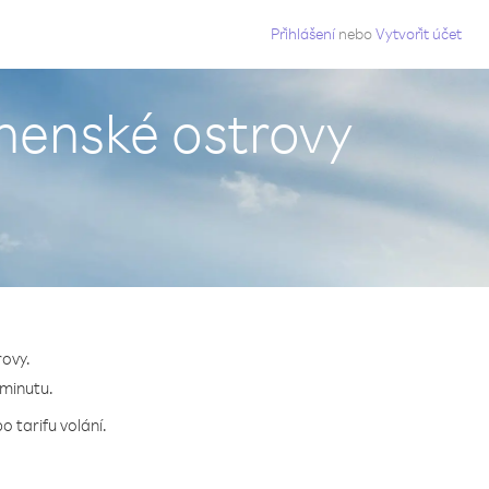
g
Přihlášení
nebo
Vytvořit účet
anenské ostrovy
rovy.
 minutu.
o tarifu volání.