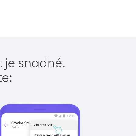
t je snadné.
te: