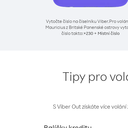
Vytočte číslo na číselníku Viber.
Pro volán
Mauricius z Britské Panenské ostrovy vyt
číslo takto:
+
+
230
Místní číslo
Tipy pro vo
S Viber Out získáte více volání
Balíčky kreditu