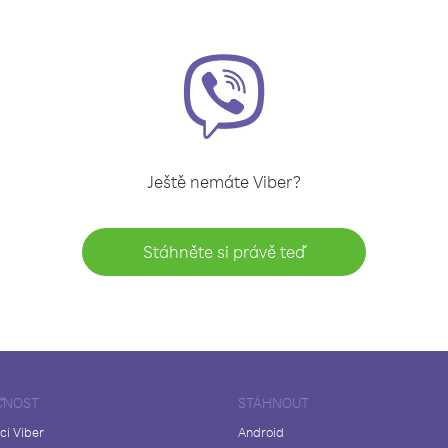
Ještě nemáte Viber?
Stáhněte si právě teď
ČNOST
STÁHNOUT
ci Viber
Android