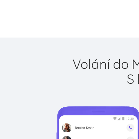
Volání do M
S 