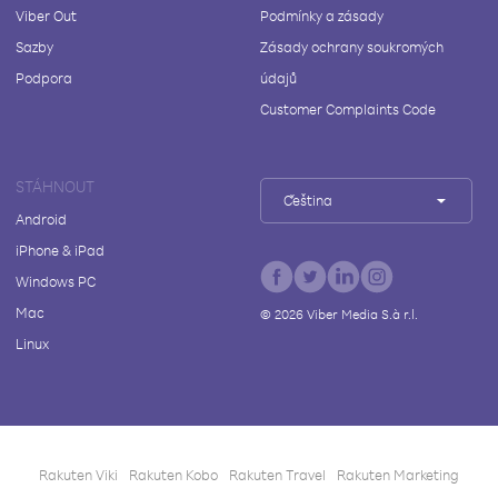
Viber Out
Podmínky a zásady
Sazby
Zásady ochrany soukromých
Podpora
údajů
Customer Complaints Code
STÁHNOUT
Čeština
Android
iPhone & iPad
Windows PC
Mac
©
2026
Viber Media S.à r.l.
Linux
Rakuten Viki
Rakuten Kobo
Rakuten Travel
Rakuten Marketing