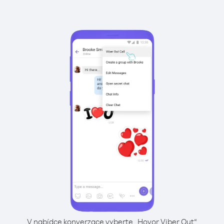
V nabídce konverzace vyberte „Hovor Viber Out“