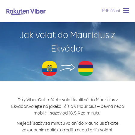
Přihlášení
Togg
navig
Jak volat do Mauricius z
Ekvádor
Díky Viber Out můžete volat kvalitně do Mauricius z
Ekvádor.
Volejte na jakékoli číslo v Mauricius – pevná nebo
mobil! – sazby od 18.5 ¢ za minutu.
Nejlepší sazby za minutu volání do Mauricius získáte
zakoupením balíčku kreditu nebo tarifu volání.