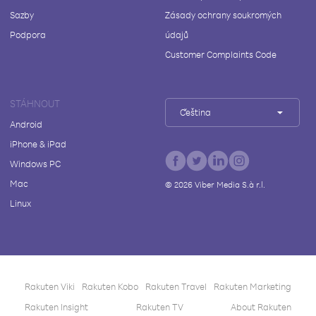
Sazby
Zásady ochrany soukromých
Podpora
údajů
Customer Complaints Code
STÁHNOUT
Čeština
Android
iPhone & iPad
Windows PC
Mac
©
2026
Viber Media S.à r.l.
Linux
Rakuten Viki
Rakuten Kobo
Rakuten Travel
Rakuten Marketing
Rakuten Insight
Rakuten TV
About Rakuten