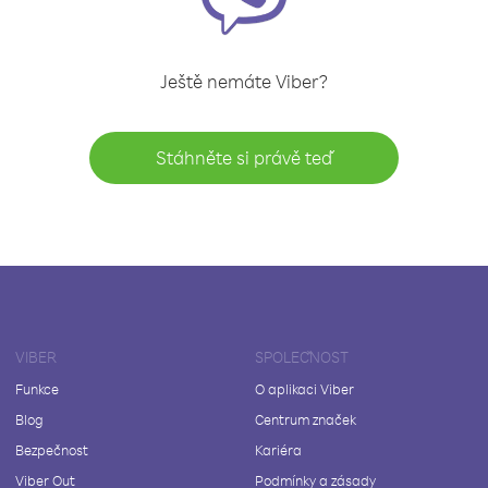
Ještě nemáte Viber?
Stáhněte si právě teď
VIBER
SPOLEČNOST
Funkce
O aplikaci Viber
Blog
Centrum značek
Bezpečnost
Kariéra
Viber Out
Podmínky a zásady