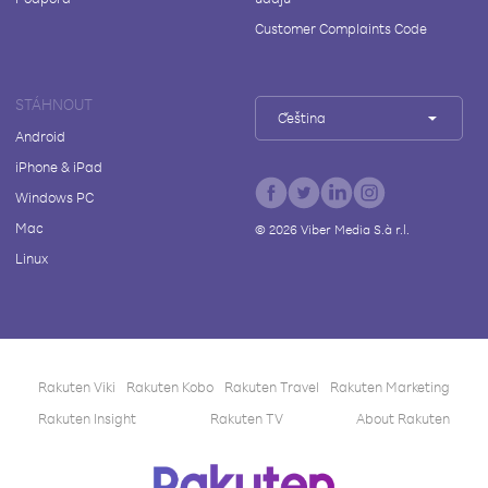
Customer Complaints Code
STÁHNOUT
Čeština
Android
iPhone & iPad
Windows PC
Mac
©
2026
Viber Media S.à r.l.
Linux
Rakuten Viki
Rakuten Kobo
Rakuten Travel
Rakuten Marketing
Rakuten Insight
Rakuten TV
About Rakuten