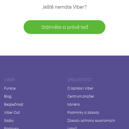
Ještě nemáte Viber?
Stáhněte si právě teď
VIBER
SPOLEČNOST
Funkce
O aplikaci Viber
Blog
Centrum značek
Bezpečnost
Kariéra
Viber Out
Podmínky a zásady
Sazby
Zásady ochrany soukromých
Podpora
údajů