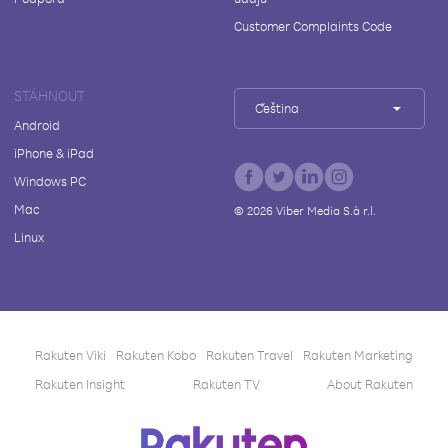
Customer Complaints Code
STÁHNOUT
Čeština
Android
iPhone & iPad
Windows PC
Mac
©
2026
Viber Media S.à r.l.
Linux
Rakuten Viki
Rakuten Kobo
Rakuten Travel
Rakuten Marketing
Rakuten Insight
Rakuten TV
About Rakuten