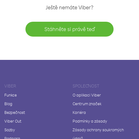
Ještě nemáte Viber?
Stáhněte si právě teď
VIBER
SPOLEČNOST
Funkce
O aplikaci Viber
Blog
Centrum značek
Bezpečnost
Kariéra
Viber Out
Podmínky a zásady
Sazby
Zásady ochrany soukromých
Podpora
údajů