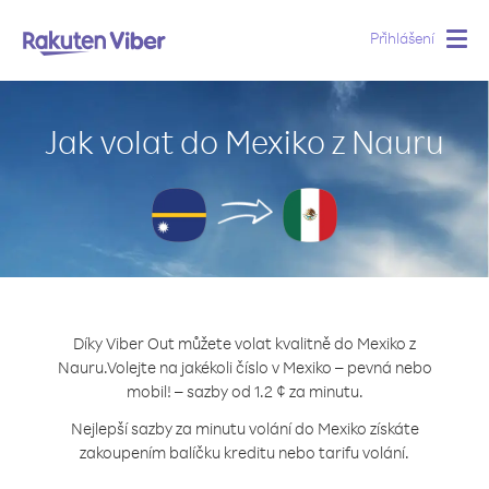
Přihlášení
Togg
navig
Jak volat do Mexiko z Nauru
Díky Viber Out můžete volat kvalitně do Mexiko z
Nauru.
Volejte na jakékoli číslo v Mexiko – pevná nebo
mobil! – sazby od 1.2 ¢ za minutu.
Nejlepší sazby za minutu volání do Mexiko získáte
zakoupením balíčku kreditu nebo tarifu volání.