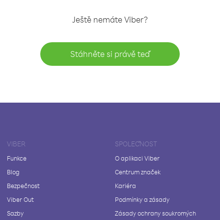
Ještě nemáte Viber?
Stáhněte si právě teď
VIBER
SPOLEČNOST
Funkce
O aplikaci Viber
Blog
Centrum značek
Bezpečnost
Kariéra
Viber Out
Podmínky a zásady
Sazby
Zásady ochrany soukromých