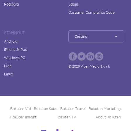
Podpora
údajů
Customer Complaints Code
STÁHNOUT
Čeština
Android
iPhone & iPad
Windows PC
Mac
©
2026
Viber Media S.à r.l.
Linux
Rakuten Viki
Rakuten Kobo
Rakuten Travel
Rakuten Marketing
Rakuten Insight
Rakuten TV
About Rakuten