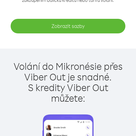
zakoupením balíčku kreditu nebo tarifu volání.
Zobrazit sazby
Volání do Mikronésie přes
Viber Out je snadné.
S kredity Viber Out
můžete: