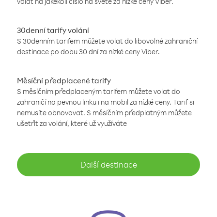
volat na jakékoli číslo na světe za nízké ceny Viber.
30denní tarify volání
S 30denním tarifem můžete volat do libovolné zahraniční
destinace po dobu 30 dní za nízké ceny Viber.
Měsíční předplacené tarify
S měsíčním předplaceným tarifem můžete volat do
zahraničí na pevnou linku i na mobil za nízké ceny. Tarif si
nemusíte obnovovat. S měsíčním předplatným můžete
ušetřit za volání, které už využíváte
Další destinace