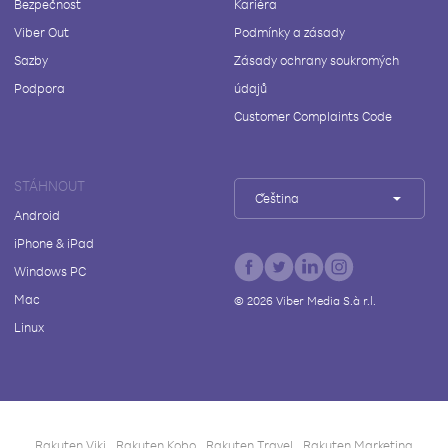
Bezpečnost
Kariéra
Viber Out
Podmínky a zásady
Sazby
Zásady ochrany soukromých
Podpora
údajů
Customer Complaints Code
STÁHNOUT
Čeština
Android
iPhone & iPad
Windows PC
Mac
©
2026
Viber Media S.à r.l.
Linux
Rakuten Viki
Rakuten Kobo
Rakuten Travel
Rakuten Marketing