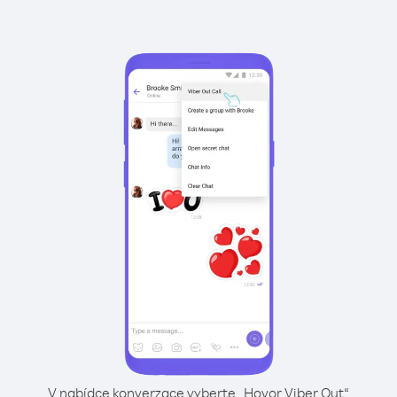
V nabídce konverzace vyberte „Hovor Viber Out“