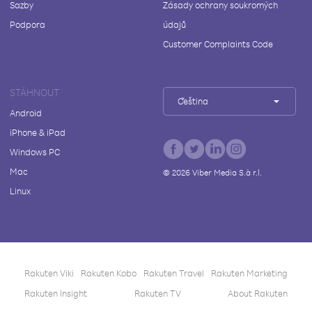
Sazby
Zásady ochrany soukromých
Podpora
údajů
Customer Complaints Code
STÁHNOUT
Čeština
Android
iPhone & iPad
Windows PC
Mac
©
2026
Viber Media S.à r.l.
Linux
Rakuten Viki
Rakuten Kobo
Rakuten Travel
Rakuten Marketing
Rakuten Insight
Rakuten TV
About Rakuten