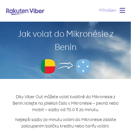
Přihlášení
Togg
navig
Jak volat do Mikronésie z
Benin
Díky Viber Out můžete volat kvalitně do Mikronésie z
Benin.
Volejte na jakékoli číslo v Mikronésie – pevná nebo
mobil! – sazby od 70.0 ¢ za minutu.
Nejlepší sazby za minutu volání do Mikronésie získáte
zakoupením balíčku kreditu nebo tarifu volání.