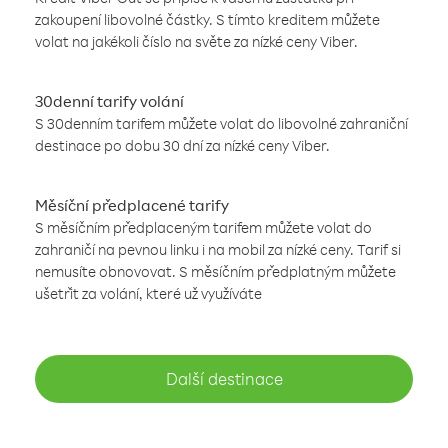
zakoupení libovolné částky. S tímto kreditem můžete
volat na jakékoli číslo na světe za nízké ceny Viber.
30denní tarify volání
S 30denním tarifem můžete volat do libovolné zahraniční
destinace po dobu 30 dní za nízké ceny Viber.
Měsíční předplacené tarify
S měsíčním předplaceným tarifem můžete volat do
zahraničí na pevnou linku i na mobil za nízké ceny. Tarif si
nemusíte obnovovat. S měsíčním předplatným můžete
ušetřit za volání, které už využíváte
Další destinace