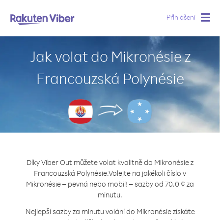
Přihlášení
Togg
navig
Jak volat do Mikronésie z
Francouzská Polynésie
Díky Viber Out můžete volat kvalitně do Mikronésie z
Francouzská Polynésie.
Volejte na jakékoli číslo v
Mikronésie – pevná nebo mobil! – sazby od 70.0 ¢ za
minutu.
Nejlepší sazby za minutu volání do Mikronésie získáte