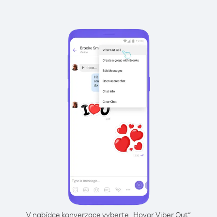
V nabídce konverzace vyberte „Hovor Viber Out“