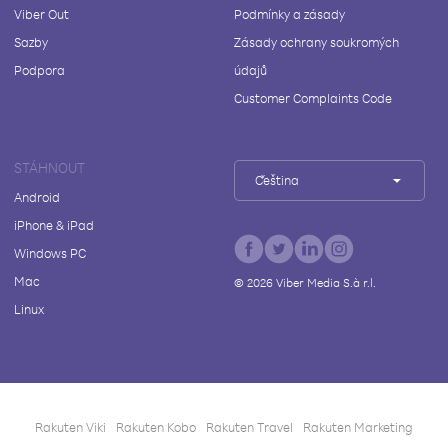
Viber Out
Podmínky a zásady
Sazby
Zásady ochrany soukromých
Podpora
údajů
Customer Complaints Code
STÁHNOUT
Čeština
Android
iPhone & iPad
Windows PC
Mac
©
2026
Viber Media S.à r.l.
Linux
Rakuten Viki
Rakuten Kobo
Rakuten Travel
Rakuten Marketing