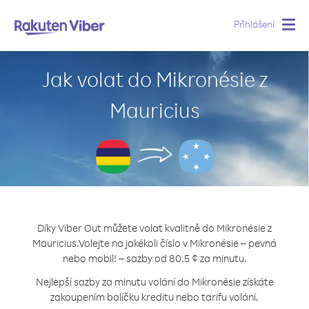
Přihlášení
Togg
navig
Jak volat do Mikronésie z
Mauricius
Díky Viber Out můžete volat kvalitně do Mikronésie z
Mauricius.
Volejte na jakékoli číslo v Mikronésie – pevná
nebo mobil! – sazby od 80.5 ¢ za minutu.
Nejlepší sazby za minutu volání do Mikronésie získáte
zakoupením balíčku kreditu nebo tarifu volání.