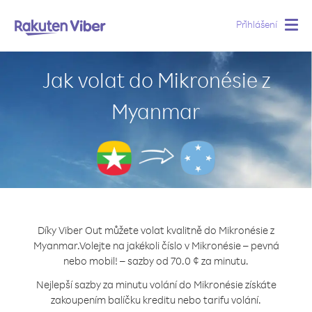
Přihlášení
Togg
navig
Jak volat do Mikronésie z
Myanmar
Díky Viber Out můžete volat kvalitně do Mikronésie z
Myanmar.
Volejte na jakékoli číslo v Mikronésie – pevná
nebo mobil! – sazby od 70.0 ¢ za minutu.
Nejlepší sazby za minutu volání do Mikronésie získáte
zakoupením balíčku kreditu nebo tarifu volání.