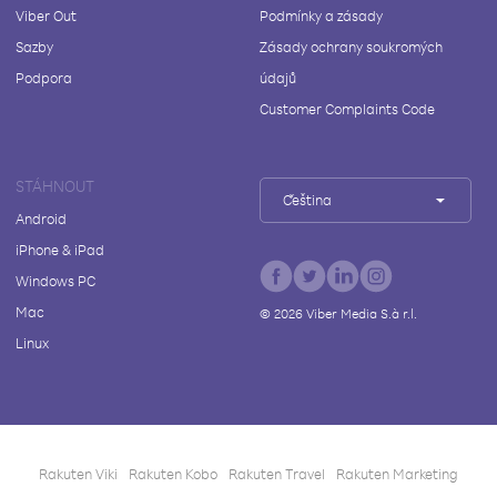
Viber Out
Podmínky a zásady
Sazby
Zásady ochrany soukromých
Podpora
údajů
Customer Complaints Code
STÁHNOUT
Čeština
Android
iPhone & iPad
Windows PC
Mac
©
2026
Viber Media S.à r.l.
Linux
Rakuten Viki
Rakuten Kobo
Rakuten Travel
Rakuten Marketing