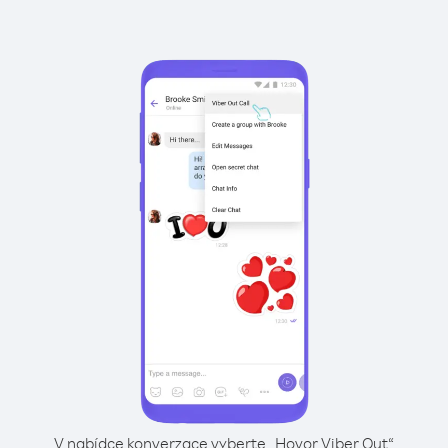
V nabídce konverzace vyberte „Hovor Viber Out“