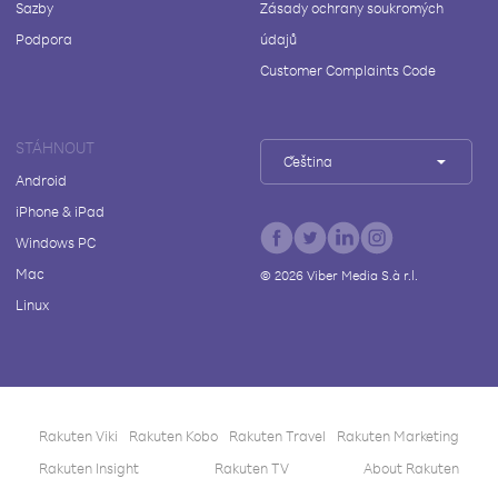
Sazby
Zásady ochrany soukromých
Podpora
údajů
Customer Complaints Code
STÁHNOUT
Čeština
Android
iPhone & iPad
Windows PC
Mac
©
2026
Viber Media S.à r.l.
Linux
Rakuten Viki
Rakuten Kobo
Rakuten Travel
Rakuten Marketing
Rakuten Insight
Rakuten TV
About Rakuten