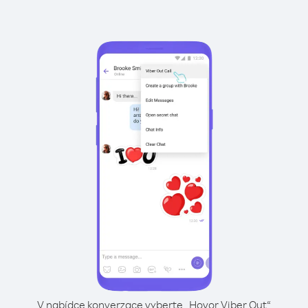
V nabídce konverzace vyberte „Hovor Viber Out“